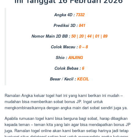
Ini Tanggal 16 Februari 2026
Angka 4D :
7332
Prediksi 3D :
841
Nomor Main 2D BB :
50 | 20 | 44 | 01 | 89
Colok Macau :
0 – 8
Shio :
ANJING
Colok Bebas :
6
Besar / Kecil :
KECIL
Ramalan Angka keluar togel hari ini yang kami berikan ini mudah –
mudahan bisa memberikan sobat bonus JP. Ingat untuk
mengkombinasikannya dengan angka main dari sobat sendiri juga ya.
Apabila rumusan togel kami bisa berguna bagi sobat, harap dibagikan
kepada teman – teman kita yang lain agar bisa mendapatkan bonus JP
juga. Ramalan togel online akan kami berikan setiap harinya jadi tetap
kunjungi situs datatogel setiap hari untuk mengupdate angka keluaran.