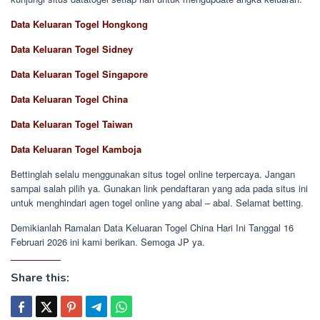
Data Keluaran Togel Hongkong
Data Keluaran Togel Sidney
Data Keluaran Togel Singapore
Data Keluaran Togel China
Data Keluaran Togel Taiwan
Data Keluaran Togel Kamboja
Bettinglah selalu menggunakan situs togel online terpercaya. Jangan
sampai salah pilih ya. Gunakan link pendaftaran yang ada pada situs ini
untuk menghindari agen togel online yang abal – abal. Selamat betting.
Demikianlah Ramalan Data Keluaran Togel China Hari Ini Tanggal 16
Februari 2026 ini kami berikan. Semoga JP ya.
Share this: