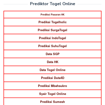
Prediktor Togel Online
Prediksi Pasaran HK
Prediksi Togelholic
Prediksi SurgaTogel
Prediksi IndoTogel
Prediksi SuhuTogel
Data SGP
Data HK
Data Togel Online
Prediksi Duta4D
Prediksi Mbahsukro
Syair Togel Online
Prediksi Sumesh