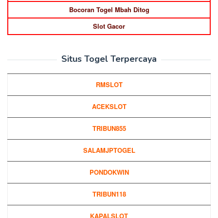
Bocoran Togel Mbah Ditog
Slot Gacor
Situs Togel Terpercaya
RMSLOT
ACEKSLOT
TRIBUN855
SALAMJPTOGEL
PONDOKWIN
TRIBUN118
KAPALSLOT