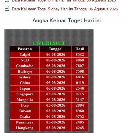
Data Keluaran Togel Sidney Hari Ini Tanggal 06 Agustus 2026
Angka Keluar Togel Hari ini