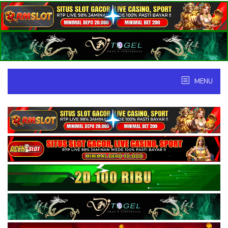
Skip
to
content
MENU