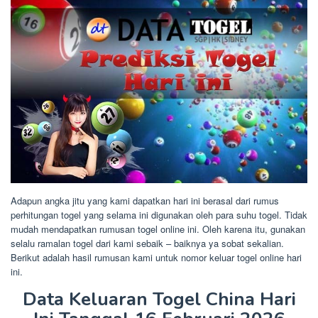
Adapun angka jitu yang kami dapatkan hari ini berasal dari rumus
perhitungan togel yang selama ini digunakan oleh para suhu togel. Tidak
mudah mendapatkan rumusan togel online ini. Oleh karena itu, gunakan
selalu ramalan togel dari kami sebaik – baiknya ya sobat sekalian.
Berikut adalah hasil rumusan kami untuk nomor keluar togel online hari
ini.
Data Keluaran Togel China Hari