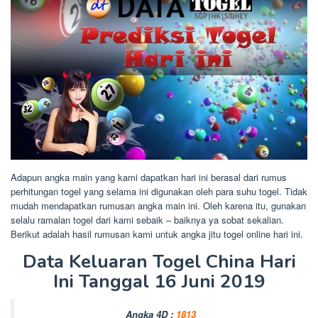
Adapun angka main yang kami dapatkan hari ini berasal dari rumus
perhitungan togel yang selama ini digunakan oleh para suhu togel. Tidak
mudah mendapatkan rumusan angka main ini. Oleh karena itu, gunakan
selalu ramalan togel dari kami sebaik – baiknya ya sobat sekalian.
Berikut adalah hasil rumusan kami untuk angka jitu togel online hari ini.
Data Keluaran Togel China Hari
Ini Tanggal 16 Juni 2019
Angka 4D :
1813