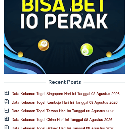
Recent Posts
Data Keluaran Togel Singapore Hari Ini Tanggal 08 Agustus 2026
Data Keluaran Togel Kamboja Hari Ini Tanggal 08 Agustus 2026
Data Keluaran Togel Taiwan Hari Ini Tanggal 08 Agustus 2026
Data Keluaran Togel China Hari Ini Tanggal 08 Agustus 2026
Data Keluaran Togel Sidney Hari Ini Tanggal 08 Agustus 2026