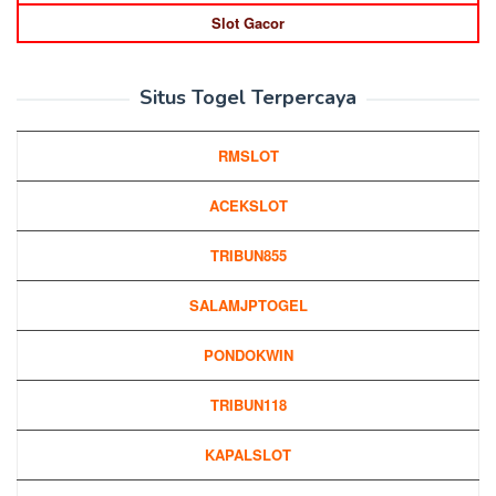
Slot Gacor
Situs Togel Terpercaya
RMSLOT
ACEKSLOT
TRIBUN855
SALAMJPTOGEL
PONDOKWIN
TRIBUN118
KAPALSLOT