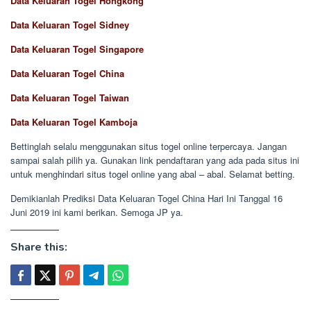
Data Keluaran Togel Hongkong
Data Keluaran Togel Sidney
Data Keluaran Togel Singapore
Data Keluaran Togel China
Data Keluaran Togel Taiwan
Data Keluaran Togel Kamboja
Bettinglah selalu menggunakan situs togel online terpercaya. Jangan
sampai salah pilih ya. Gunakan link pendaftaran yang ada pada situs ini
untuk menghindari situs togel online yang abal – abal. Selamat betting.
Demikianlah Prediksi Data Keluaran Togel China Hari Ini Tanggal 16
Juni 2019 ini kami berikan. Semoga JP ya.
Share this: