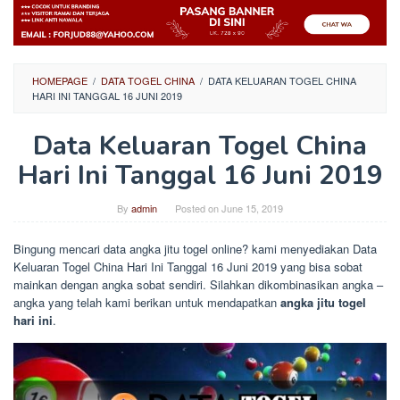
HOMEPAGE
/
DATA TOGEL CHINA
/
DATA KELUARAN TOGEL CHINA
HARI INI TANGGAL 16 JUNI 2019
Data Keluaran Togel China
Hari Ini Tanggal 16 Juni 2019
By
admin
Posted on
June 15, 2019
Bingung mencari data angka jitu togel online? kami menyediakan Data
Keluaran Togel China Hari Ini Tanggal 16 Juni 2019 yang bisa sobat
mainkan dengan angka sobat sendiri. Silahkan dikombinasikan angka –
angka yang telah kami berikan untuk mendapatkan
angka jitu togel
hari ini
.