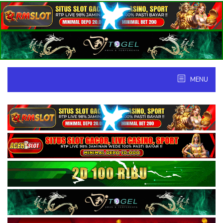
Skip
to
content
MENU