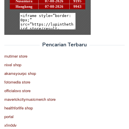
Pencarian Terbaru
mutimer store
nixel shop
akamsyourpc shop
fotomedia store
officialovo store
maverickcitymusicmerch store
healthforlife shop
portal
xfm0dv