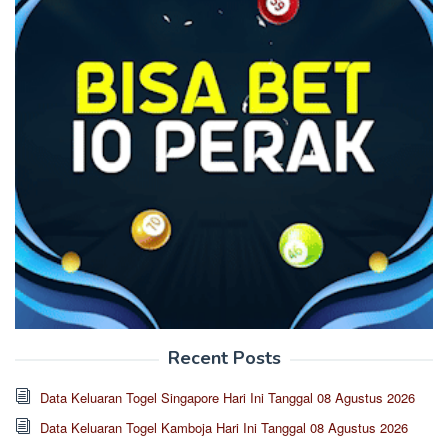
Recent Posts
Data Keluaran Togel Singapore Hari Ini Tanggal 08 Agustus 2026
Data Keluaran Togel Kamboja Hari Ini Tanggal 08 Agustus 2026