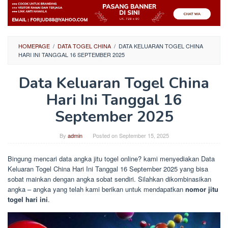
HOMEPAGE
/
DATA TOGEL CHINA
/
DATA KELUARAN TOGEL CHINA
HARI INI TANGGAL 16 SEPTEMBER 2025
Data Keluaran Togel China
Hari Ini Tanggal 16
September 2025
By
admin
Posted on
September 15, 2025
Bingung mencari data angka jitu togel online? kami menyediakan Data
Keluaran Togel China Hari Ini Tanggal 16 September 2025 yang bisa
sobat mainkan dengan angka sobat sendiri. Silahkan dikombinasikan
angka – angka yang telah kami berikan untuk mendapatkan
nomor jitu
togel hari ini
.