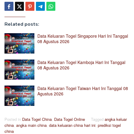
Related posts:
Data Keluaran Togel Singapore Hari Ini Tanggal
08 Agustus 2026
Data Keluaran Togel Kamboja Hari Ini Tanggal
08 Agustus 2026
Data Keluaran Togel Taiwan Hari Ini Tanggal 08
Agustus 2026
Posted in
Data Togel China
,
Data Togel Online
Tagged
angka keluar
china
,
angka main china
,
data keluaran china hari ini
,
prediksi togel
china