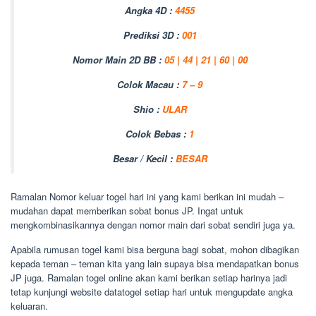
Angka 4D :
4455
Prediksi 3D :
001
Nomor Main 2D BB :
05 | 44 | 21 | 60 | 00
Colok Macau :
7 – 9
Shio :
ULAR
Colok Bebas :
1
Besar / Kecil :
BESAR
Ramalan Nomor keluar togel hari ini yang kami berikan ini mudah –
mudahan dapat memberikan sobat bonus JP. Ingat untuk
mengkombinasikannya dengan nomor main dari sobat sendiri juga ya.
Apabila rumusan togel kami bisa berguna bagi sobat, mohon dibagikan
kepada teman – teman kita yang lain supaya bisa mendapatkan bonus
JP juga. Ramalan togel online akan kami berikan setiap harinya jadi
tetap kunjungi website datatogel setiap hari untuk mengupdate angka
keluaran.