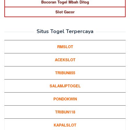
Bocoran Togel Mbah Ditog
Slot Gacor
Situs Togel Terpercaya
RMSLOT
ACEKSLOT
TRIBUN855
SALAMJPTOGEL
PONDOKWIN
TRIBUN118
KAPALSLOT