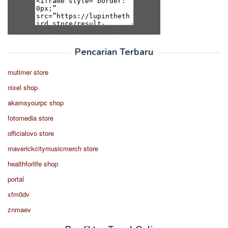
Pencarian Terbaru
mutimer store
nixel shop
akamsyourpc shop
fotomedia store
officialovo store
maverickcitymusicmerch store
healthforlife shop
portal
xfm0dv
znmaev