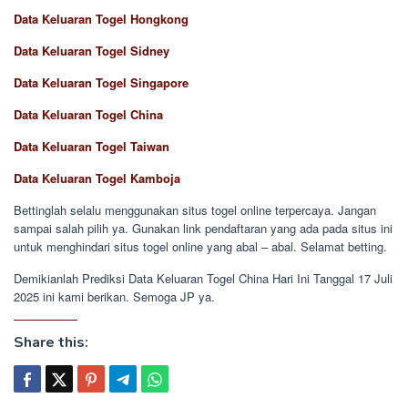
Data Keluaran Togel Hongkong
Data Keluaran Togel Sidney
Data Keluaran Togel Singapore
Data Keluaran Togel China
Data Keluaran Togel Taiwan
Data Keluaran Togel Kamboja
Bettinglah selalu menggunakan situs togel online terpercaya. Jangan
sampai salah pilih ya. Gunakan link pendaftaran yang ada pada situs ini
untuk menghindari situs togel online yang abal – abal. Selamat betting.
Demikianlah Prediksi Data Keluaran Togel China Hari Ini Tanggal 17 Juli
2025 ini kami berikan. Semoga JP ya.
Share this: