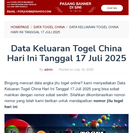
HOMEPAGE
/
DATA TOGEL CHINA
/
DATA KELUARAN TOGEL CHINA
HARI INI TANGGAL 17 JULI 2025
Data Keluaran Togel China
Hari Ini Tanggal 17 Juli 2025
By
admin
Posted on
July 16, 2025
Bingung mencari data angka jitu togel online? kami menyediakan Data
Keluaran Togel China Hari Ini Tanggal 17 Juli 2025 yang bisa sobat
mainkan dengan nomor sobat sendiri. Silahkan dikombinasikan nomor-
nomor yang telah kami berikan untuk mendapatkan
nomor jitu togel
hari ini
.