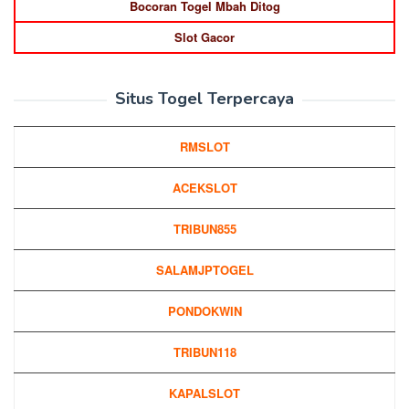
Bocoran Togel Mbah Ditog
Slot Gacor
Situs Togel Terpercaya
RMSLOT
ACEKSLOT
TRIBUN855
SALAMJPTOGEL
PONDOKWIN
TRIBUN118
KAPALSLOT