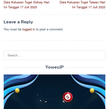
Data Keluaran Togel Sidney Hari
Data Keluaran Togel Taiwan Hari
navigation
Ini Tanggal 17 Juli 2025
Ini Tanggal 17 Juli 2025
Leave a Reply
You must be
logged in
to post a comment.
Search
for:
YowesJP