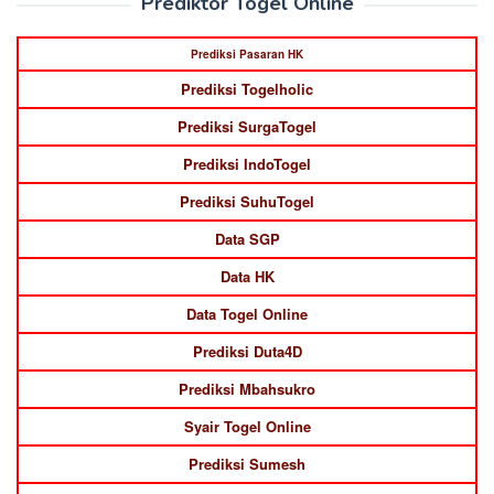
Prediktor Togel Online
Prediksi Pasaran HK
Prediksi Togelholic
Prediksi SurgaTogel
Prediksi IndoTogel
Prediksi SuhuTogel
Data SGP
Data HK
Data Togel Online
Prediksi Duta4D
Prediksi Mbahsukro
Syair Togel Online
Prediksi Sumesh