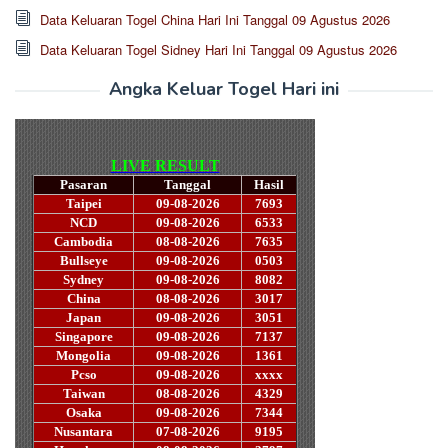
Data Keluaran Togel China Hari Ini Tanggal 09 Agustus 2026
Data Keluaran Togel Sidney Hari Ini Tanggal 09 Agustus 2026
Angka Keluar Togel Hari ini