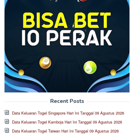
Recent Posts
Data Keluaran Togel Singapore Hari Ini Tanggal 09 Agustus 2026
Data Keluaran Togel Kamboja Hari Ini Tanggal 09 Agustus 2026
Data Keluaran Togel Taiwan Hari Ini Tanggal 09 Agustus 2026