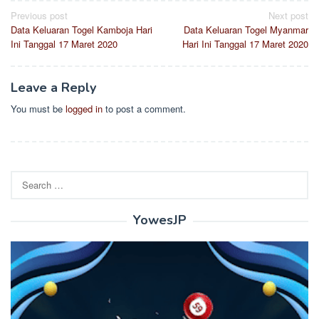
Post
Previous post
Next post
Data Keluaran Togel Kamboja Hari
Data Keluaran Togel Myanmar
navigation
Ini Tanggal 17 Maret 2020
Hari Ini Tanggal 17 Maret 2020
Leave a Reply
You must be
logged in
to post a comment.
Search
for:
YowesJP