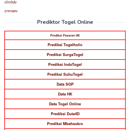
xfm0dv
znmaev
Prediktor Togel Online
Prediksi Pasaran HK
Prediksi Togelholic
Prediksi SurgaTogel
Prediksi IndoTogel
Prediksi SuhuTogel
Data SGP
Data HK
Data Togel Online
Prediksi Duta4D
Prediksi Mbahsukro