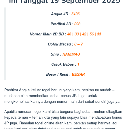
Ini Tanggal 19 September 2025
Angka 4D :
6196
Prediksi 3D :
098
Nomor Main 2D BB :
46 | 33 | 42 | 56 | 55
Colok Macau :
8 – 7
Shio :
HARIMAU
Colok Bebas :
1
Besar / Kecil :
BESAR
Prediksi Angka keluar togel hari ini yang kami berikan ini mudah –
mudahan bisa memberikan sobat bonus JP. Ingat untuk
mengkombinasikannya dengan nomor main dari sobat sendiri juga ya.
Apabila rumusan togel kami bisa berguna bagi sobat, mohon dibagikan
kepada teman – teman kita yang lain supaya bisa mendapatkan bonus
JP juga. Ramalan togel online akan kami berikan setiap harinya jadi
tetap kunjungi situs datatogel setiap hari untuk mengupdate nomor