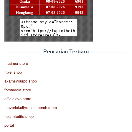
Pencarian Terbaru
mutimer store
nixel shop
akamsyourpc shop
fotomedia store
officialovo store
maverickcitymusicmerch store
healthforlife shop
portal