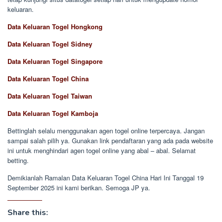
keluaran.
Data Keluaran Togel Hongkong
Data Keluaran Togel Sidney
Data Keluaran Togel Singapore
Data Keluaran Togel China
Data Keluaran Togel Taiwan
Data Keluaran Togel Kamboja
Bettinglah selalu menggunakan agen togel online terpercaya. Jangan
sampai salah pilih ya. Gunakan link pendaftaran yang ada pada website
ini untuk menghindari agen togel online yang abal – abal. Selamat
betting.
Demikianlah Ramalan Data Keluaran Togel China Hari Ini Tanggal 19
September 2025 ini kami berikan. Semoga JP ya.
Share this: