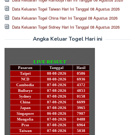
Data Keluaran Togel Taiwan Hari Ini Tanggal 08 Agustus 2026
Data Keluaran Togel China Hari Ini Tanggal 08 Agustus 2026
Data Keluaran Togel Sidney Hari Ini Tanggal 08 Agustus 2026
Angka Keluar Togel Hari ini