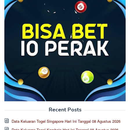
Recent Posts
Data Keluaran Togel Singapore Hari Ini Tanggal 08 Agustus 2026
Data Keluaran Togel Kamboja Hari Ini Tanggal 08 Agustus 2026