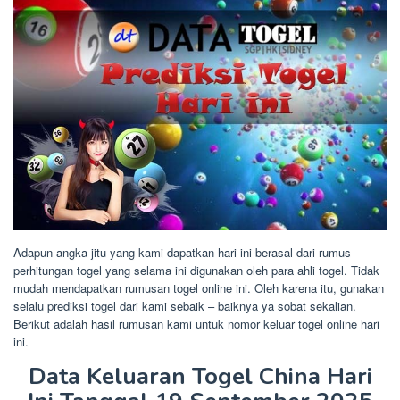
Adapun angka jitu yang kami dapatkan hari ini berasal dari rumus
perhitungan togel yang selama ini digunakan oleh para ahli togel. Tidak
mudah mendapatkan rumusan togel online ini. Oleh karena itu, gunakan
selalu prediksi togel dari kami sebaik – baiknya ya sobat sekalian.
Berikut adalah hasil rumusan kami untuk nomor keluar togel online hari
ini.
Data Keluaran Togel China Hari