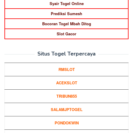
Syair Togel Online
Prediksi Sumesh
Bocoran Togel Mbah Ditog
Slot Gacor
Situs Togel Terpercaya
RMSLOT
ACEKSLOT
TRIBUN855
SALAMJPTOGEL
PONDOKWIN