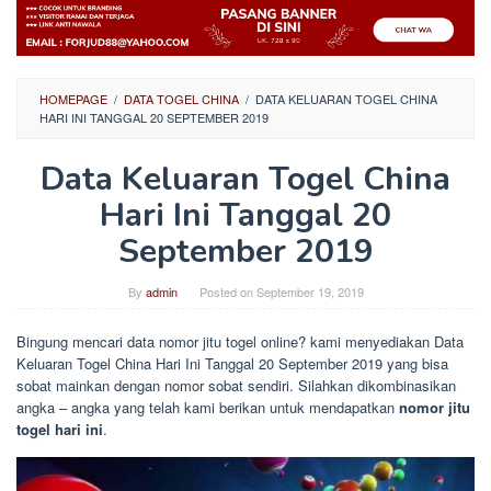
HOMEPAGE
/
DATA TOGEL CHINA
/
DATA KELUARAN TOGEL CHINA
HARI INI TANGGAL 20 SEPTEMBER 2019
Data Keluaran Togel China
Hari Ini Tanggal 20
September 2019
By
admin
Posted on
September 19, 2019
Bingung mencari data nomor jitu togel online? kami menyediakan Data
Keluaran Togel China Hari Ini Tanggal 20 September 2019 yang bisa
sobat mainkan dengan nomor sobat sendiri. Silahkan dikombinasikan
angka – angka yang telah kami berikan untuk mendapatkan
nomor jitu
togel hari ini
.