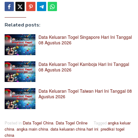
Related posts:
Data Keluaran Togel Singapore Hari Ini Tanggal
08 Agustus 2026
Data Keluaran Togel Kamboja Hari Ini Tanggal
08 Agustus 2026
Data Keluaran Togel Taiwan Hari Ini Tanggal 08
Agustus 2026
Posted in
Data Togel China
,
Data Togel Online
Tagged
angka keluar
china
,
angka main china
,
data keluaran china hari ini
,
prediksi togel
china