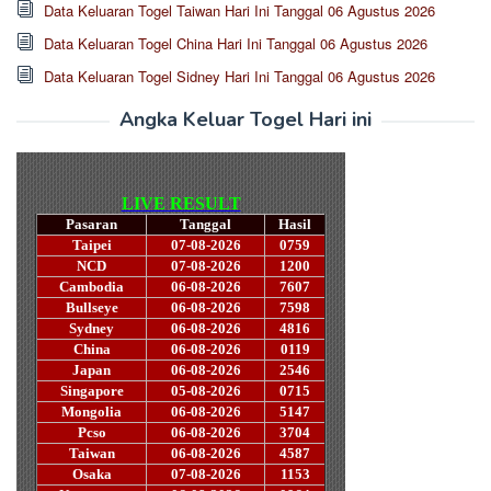
Data Keluaran Togel Taiwan Hari Ini Tanggal 06 Agustus 2026
Data Keluaran Togel China Hari Ini Tanggal 06 Agustus 2026
Data Keluaran Togel Sidney Hari Ini Tanggal 06 Agustus 2026
Angka Keluar Togel Hari ini