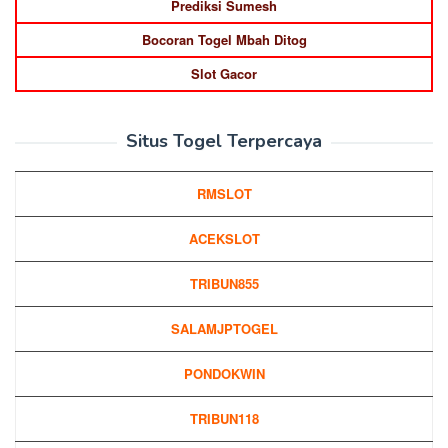
Prediksi Sumesh
Bocoran Togel Mbah Ditog
Slot Gacor
Situs Togel Terpercaya
RMSLOT
ACEKSLOT
TRIBUN855
SALAMJPTOGEL
PONDOKWIN
TRIBUN118