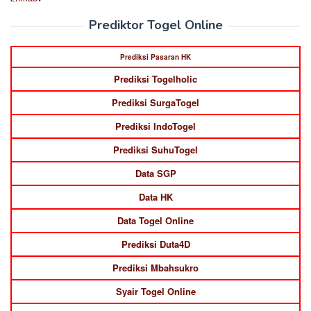
Prediktor Togel Online
Prediksi Pasaran HK
Prediksi Togelholic
Prediksi SurgaTogel
Prediksi IndoTogel
Prediksi SuhuTogel
Data SGP
Data HK
Data Togel Online
Prediksi Duta4D
Prediksi Mbahsukro
Syair Togel Online