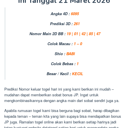
Ini Tanggal 21 Maret 2026
Angka 4D :
6095
Prediksi 3D :
261
Nomor Main 2D BB :
19 | 01 | 42 | 85 | 47
Colok Macau :
1 – 0
Shio :
BABI
Colok Bebas :
1
Besar / Kecil :
KECIL
Prediksi Nomor keluar togel hari ini yang kami berikan ini mudah –
mudahan dapat memberikan sobat bonus JP. Ingat untuk
mengkombinasikannya dengan angka main dari sobat sendiri juga ya.
Apabila rumusan togel kami bisa berguna bagi sobat, harap dibagikan
kepada teman – teman kita yang lain supaya bisa mendapatkan bonus
JP juga. Ramalan togel online akan kami berikan setiap harinya jadi
tetap kunjungi website datatogel setiap hari untuk mengupdate angka