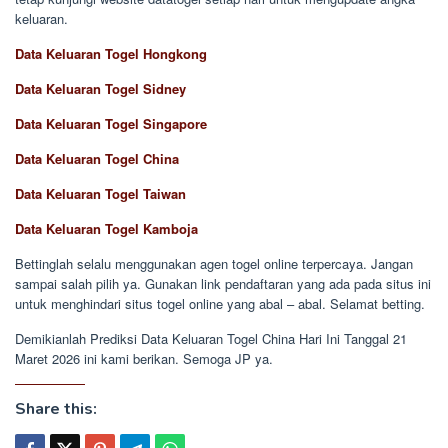
keluaran.
Data Keluaran Togel Hongkong
Data Keluaran Togel Sidney
Data Keluaran Togel Singapore
Data Keluaran Togel China
Data Keluaran Togel Taiwan
Data Keluaran Togel Kamboja
Bettinglah selalu menggunakan agen togel online terpercaya. Jangan
sampai salah pilih ya. Gunakan link pendaftaran yang ada pada situs ini
untuk menghindari situs togel online yang abal – abal. Selamat betting.
Demikianlah Prediksi Data Keluaran Togel China Hari Ini Tanggal 21
Maret 2026 ini kami berikan. Semoga JP ya.
Share this: