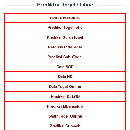
Prediktor Togel Online
Prediksi Pasaran HK
Prediksi Togelholic
Prediksi SurgaTogel
Prediksi IndoTogel
Prediksi SuhuTogel
Data SGP
Data HK
Data Togel Online
Prediksi Duta4D
Prediksi Mbahsukro
Syair Togel Online
Prediksi Sumesh