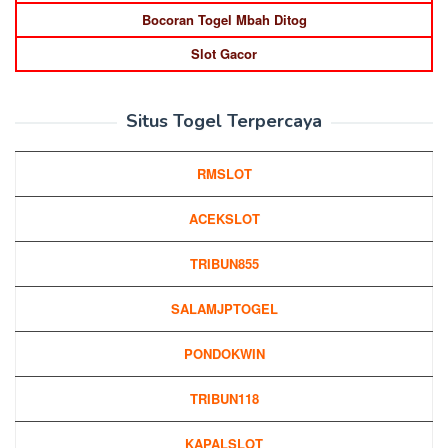
Bocoran Togel Mbah Ditog
Slot Gacor
Situs Togel Terpercaya
RMSLOT
ACEKSLOT
TRIBUN855
SALAMJPTOGEL
PONDOKWIN
TRIBUN118
KAPALSLOT