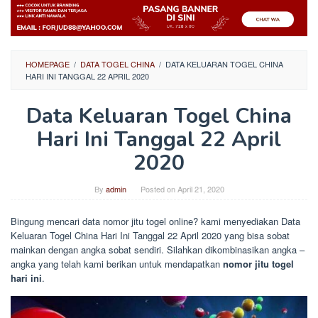
HOMEPAGE
/
DATA TOGEL CHINA
/
DATA KELUARAN TOGEL CHINA
HARI INI TANGGAL 22 APRIL 2020
Data Keluaran Togel China
Hari Ini Tanggal 22 April
2020
By
admin
Posted on
April 21, 2020
Bingung mencari data nomor jitu togel online? kami menyediakan Data
Keluaran Togel China Hari Ini Tanggal 22 April 2020 yang bisa sobat
mainkan dengan angka sobat sendiri. Silahkan dikombinasikan angka –
angka yang telah kami berikan untuk mendapatkan
nomor jitu togel
hari ini
.