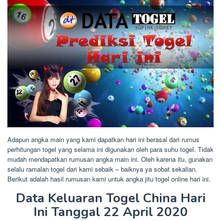
Adapun angka main yang kami dapatkan hari ini berasal dari rumus
perhitungan togel yang selama ini digunakan oleh para suhu togel. Tidak
mudah mendapatkan rumusan angka main ini. Oleh karena itu, gunakan
selalu ramalan togel dari kami sebaik – baiknya ya sobat sekalian.
Berikut adalah hasil rumusan kami untuk angka jitu togel online hari ini.
Data Keluaran Togel China Hari
Ini Tanggal 22 April 2020