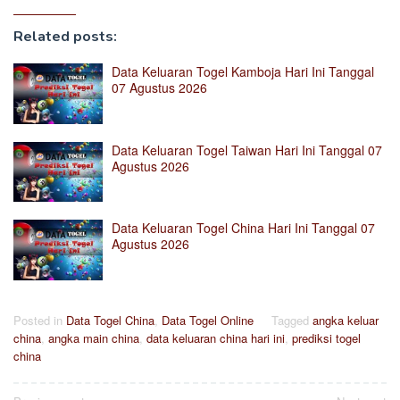
Related posts:
Data Keluaran Togel Kamboja Hari Ini Tanggal
07 Agustus 2026
Data Keluaran Togel Taiwan Hari Ini Tanggal 07
Agustus 2026
Data Keluaran Togel China Hari Ini Tanggal 07
Agustus 2026
Posted in
Data Togel China
,
Data Togel Online
Tagged
angka keluar
china
,
angka main china
,
data keluaran china hari ini
,
prediksi togel
china