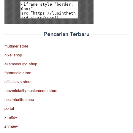
Pencarian Terbaru
mutimer store
nixel shop
akamsyourpc shop
fotomedia store
officialovo store
maverickcitymusicmerch store
healthforlife shop
portal
xfm0dv
znmaev