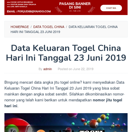
HOMEPAGE
/
DATA TOGEL CHINA
/
DATA KELUARAN TOGEL CHINA
HARI INI TANGGAL 23 JUNI 2019
Data Keluaran Togel China
Hari Ini Tanggal 23 Juni 2019
By
admin
Posted on
June 22, 2019
Bingung mencari data angka jitu togel online? kami menyediakan Data
Keluaran Togel China Hari Ini Tanggal 23 Juni 2019 yang bisa sobat
mainkan dengan angka sobat sendiri. Silahkan dikombinasikan nomor-
nomor yang telah kami berikan untuk mendapatkan
nomor jitu togel
hari ini
.