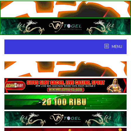
Skip
to
content
MENU