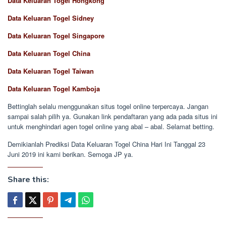
Data Keluaran Togel Hongkong
Data Keluaran Togel Sidney
Data Keluaran Togel Singapore
Data Keluaran Togel China
Data Keluaran Togel Taiwan
Data Keluaran Togel Kamboja
Bettinglah selalu menggunakan situs togel online terpercaya. Jangan
sampai salah pilih ya. Gunakan link pendaftaran yang ada pada situs ini
untuk menghindari agen togel online yang abal – abal. Selamat betting.
Demikianlah Prediksi Data Keluaran Togel China Hari Ini Tanggal 23
Juni 2019 ini kami berikan. Semoga JP ya.
Share this: