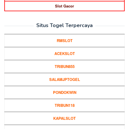
Slot Gacor
Situs Togel Terpercaya
RMSLOT
ACEKSLOT
TRIBUN855
SALAMJPTOGEL
PONDOKWIN
TRIBUN118
KAPALSLOT