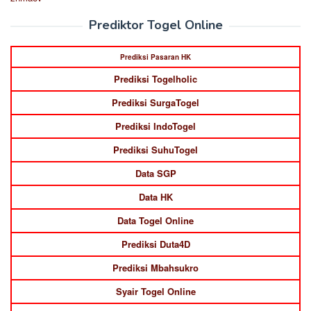
Prediktor Togel Online
Prediksi Pasaran HK
Prediksi Togelholic
Prediksi SurgaTogel
Prediksi IndoTogel
Prediksi SuhuTogel
Data SGP
Data HK
Data Togel Online
Prediksi Duta4D
Prediksi Mbahsukro
Syair Togel Online