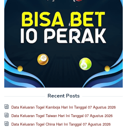
Recent Posts
Data Keluaran Togel Kamboja Hari Ini Tanggal 07 Agustus 2026
Data Keluaran Togel Taiwan Hari Ini Tanggal 07 Agustus 2026
Data Keluaran Togel China Hari Ini Tanggal 07 Agustus 2026