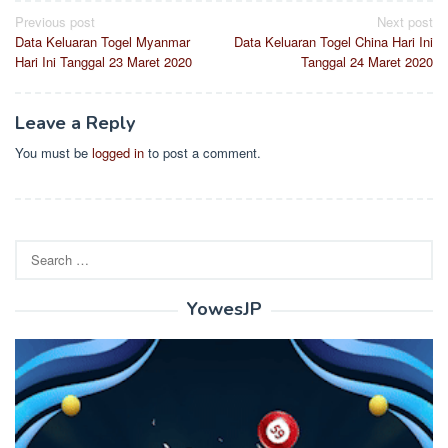
Post
Previous post
Next post
Data Keluaran Togel Myanmar
Data Keluaran Togel China Hari Ini
navigation
Hari Ini Tanggal 23 Maret 2020
Tanggal 24 Maret 2020
Leave a Reply
You must be
logged in
to post a comment.
Search
for:
YowesJP