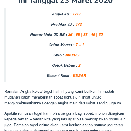
Ini Tanggal 23 Maret 2020
Angka 4D :
1717
Prediksi 3D :
372
Nomor Main 2D BB :
36 | 69 | 86 | 49 | 32
Colok Macau :
7 – 1
Shio :
ANJING
Colok Bebas :
2
Besar / Kecil :
BESAR
Ramalan Angka keluar togel hari ini yang kami berikan ini mudah –
mudahan dapat memberikan sobat bonus JP. Ingat untuk
mengkombinasikannya dengan angka main dari sobat sendiri juga ya.
Apabila rumusan togel kami bisa berguna bagi sobat, mohon dibagikan
kepada teman – teman kita yang lain agar bisa mendapatkan bonus JP
juga. Ramalan togel online akan kami berikan setiap harinya jadi tetap
kunjungi website datatogel setiap hari untuk mengupdate angka