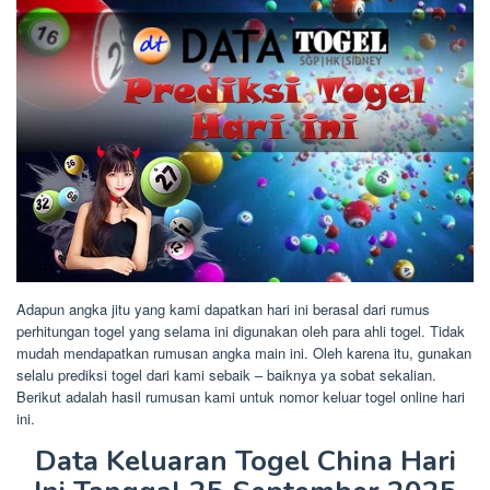
Adapun angka jitu yang kami dapatkan hari ini berasal dari rumus
perhitungan togel yang selama ini digunakan oleh para ahli togel. Tidak
mudah mendapatkan rumusan angka main ini. Oleh karena itu, gunakan
selalu prediksi togel dari kami sebaik – baiknya ya sobat sekalian.
Berikut adalah hasil rumusan kami untuk nomor keluar togel online hari
ini.
Data Keluaran Togel China Hari