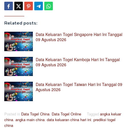
Related posts:
Data Keluaran Togel Singapore Hari Ini Tanggal
09 Agustus 2026
Data Keluaran Togel Kamboja Hari Ini Tanggal
09 Agustus 2026
Data Keluaran Togel Taiwan Hari Ini Tanggal 09
Agustus 2026
Posted in
Data Togel China
,
Data Togel Online
Tagged
angka keluar
china
,
angka main china
,
data keluaran china hari ini
,
prediksi togel
china