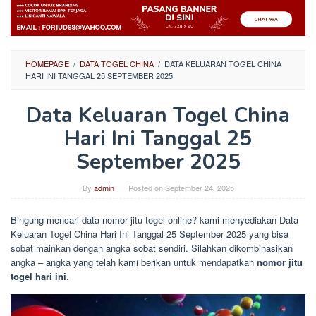
HOMEPAGE
/
DATA TOGEL CHINA
/
DATA KELUARAN TOGEL CHINA
HARI INI TANGGAL 25 SEPTEMBER 2025
Data Keluaran Togel China
Hari Ini Tanggal 25
September 2025
By
admin
Posted on
September 24, 2025
Bingung mencari data nomor jitu togel online? kami menyediakan Data
Keluaran Togel China Hari Ini Tanggal 25 September 2025 yang bisa
sobat mainkan dengan angka sobat sendiri. Silahkan dikombinasikan
angka – angka yang telah kami berikan untuk mendapatkan
nomor jitu
togel hari ini
.