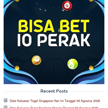
Recent Posts
Data Keluaran Togel Singapore Hari Ini Tanggal 09 Agustus 2026
Data Keluaran Togel Kamboja Hari Ini Tanggal 09 Agustus 2026