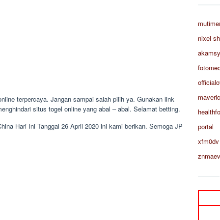
mutimer
nixel s
akamsy
fotomed
official
maveric
online terpercaya. Jangan sampai salah pilih ya. Gunakan link
enghindari situs togel online yang abal – abal. Selamat betting.
healthfo
hina Hari Ini Tanggal 26 April 2020 ini kami berikan. Semoga JP
portal
xfm0dv
znmae