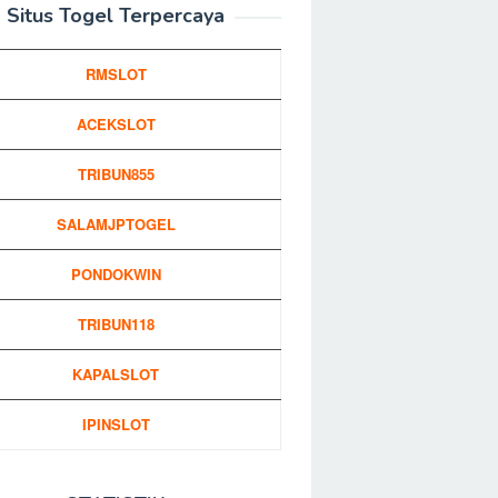
Situs Togel Terpercaya
RMSLOT
ACEKSLOT
TRIBUN855
SALAMJPTOGEL
PONDOKWIN
TRIBUN118
KAPALSLOT
IPINSLOT