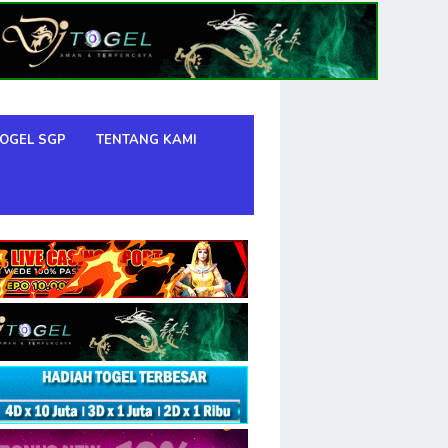
OGEL SGP
TENTANG KAMI