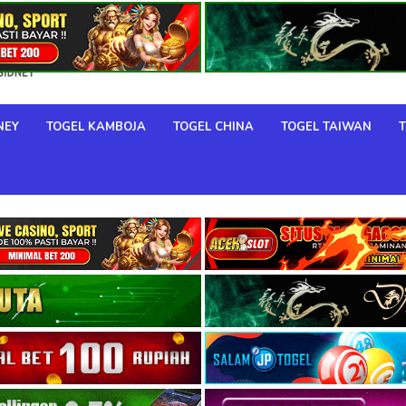
NEY
TOGEL KAMBOJA
TOGEL CHINA
TOGEL TAIWAN
T