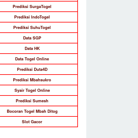
Prediksi SurgaTogel
Prediksi IndoTogel
Prediksi SuhuTogel
Data SGP
Data HK
Data Togel Online
Prediksi Duta4D
Prediksi Mbahsukro
Syair Togel Online
Prediksi Sumesh
Bocoran Togel Mbah Ditog
Slot Gacor