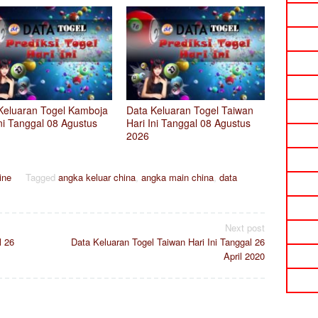
Keluaran Togel Kamboja
Data Keluaran Togel Taiwan
Ini Tanggal 08 Agustus
Hari Ini Tanggal 08 Agustus
2026
ine
Tagged
angka keluar china
,
angka main china
,
data
Next post
l 26
Data Keluaran Togel Taiwan Hari Ini Tanggal 26
April 2020