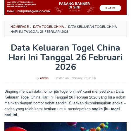
HOMEPAGE
/
DATA TOGEL CHINA
/
DATA KELUARAN TOGEL CHINA
HARI INI TANGGAL 26 FEBRUARI 2026
Data Keluaran Togel China
Hari Ini Tanggal 26 Februari
2026
By
admin
Posted on
February 25, 2026
Bingung mencari data nomor jitu togel online? kami menyediakan Data
Keluaran Togel China Hari Ini Tanggal 26 Februari 2026 yang bisa sobat
mainkan dengan nomor sobat sendiri. Silahkan dikombinasikan angka –
angka yang telah kami berikan untuk mendapatkan
angka jitu togel
hari ini
.