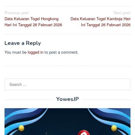
Post
Previous post
Next post
Data Keluaran Togel Hongkong
Data Keluaran Togel Kamboja Hari
navigation
Hari Ini Tanggal 26 Februari 2026
Ini Tanggal 26 Februari 2026
Leave a Reply
You must be
logged in
to post a comment.
Search
for:
YowesJP