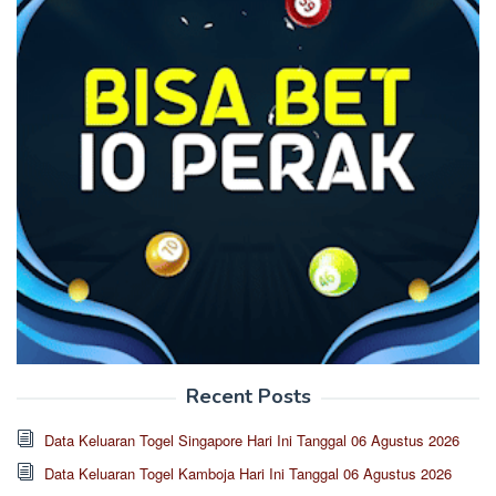
Recent Posts
Data Keluaran Togel Singapore Hari Ini Tanggal 06 Agustus 2026
Data Keluaran Togel Kamboja Hari Ini Tanggal 06 Agustus 2026