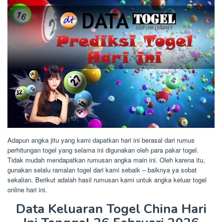
Adapun angka jitu yang kami dapatkan hari ini berasal dari rumus
perhitungan togel yang selama ini digunakan oleh para pakar togel.
Tidak mudah mendapatkan rumusan angka main ini. Oleh karena itu,
gunakan selalu ramalan togel dari kami sebaik – baiknya ya sobat
sekalian. Berikut adalah hasil rumusan kami untuk angka keluar togel
online hari ini.
Data Keluaran Togel China Hari