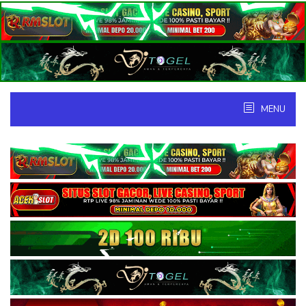
Skip
to
content
MENU