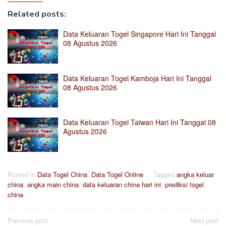
Related posts:
Data Keluaran Togel Singapore Hari Ini Tanggal
08 Agustus 2026
Data Keluaran Togel Kamboja Hari Ini Tanggal
08 Agustus 2026
Data Keluaran Togel Taiwan Hari Ini Tanggal 08
Agustus 2026
Posted in
Data Togel China
,
Data Togel Online
Tagged
angka keluar
china
,
angka main china
,
data keluaran china hari ini
,
prediksi togel
china
Post
Previous post
Next post