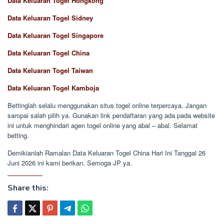
Data Keluaran Togel Hongkong
Data Keluaran Togel Sidney
Data Keluaran Togel Singapore
Data Keluaran Togel China
Data Keluaran Togel Taiwan
Data Keluaran Togel Kamboja
Bettinglah selalu menggunakan situs togel online terpercaya. Jangan
sampai salah pilih ya. Gunakan link pendaftaran yang ada pada website
ini untuk menghindari agen togel online yang abal – abal. Selamat
betting.
Demikianlah Ramalan Data Keluaran Togel China Hari Ini Tanggal 26
Juni 2026 ini kami berikan. Semoga JP ya.
Share this: