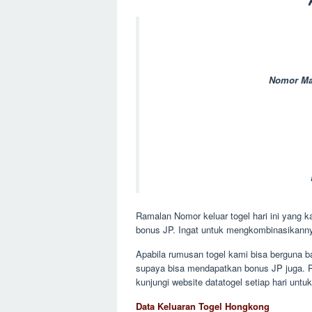
Nomor Ma
Ramalan Nomor keluar togel hari ini yang 
bonus JP. Ingat untuk mengkombinasikannya
Apabila rumusan togel kami bisa berguna ba
supaya bisa mendapatkan bonus JP juga. Pre
kunjungi website datatogel setiap hari unt
Data Keluaran Togel Hongkong