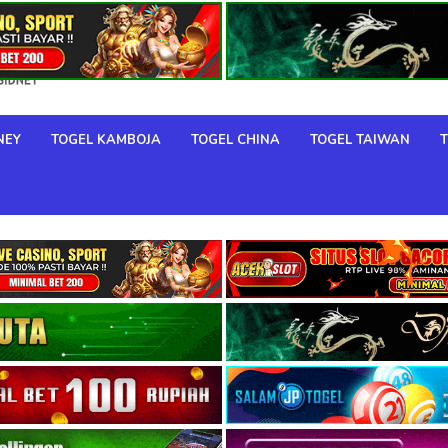
NEY
TOGEL KAMBOJA
TOGEL CHINA
TOGEL TAIWAN
T