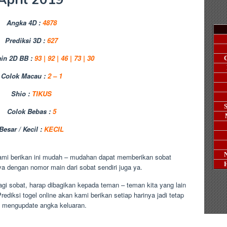
Angka 4D :
4878
Prediksi 3D :
627
in 2D BB :
93 | 92 | 46 | 73 | 30
Colok Macau :
2 – 1
Shio :
TIKUS
Colok Bebas :
5
Besar / Kecil :
KECIL
kami berikan ini mudah – mudahan dapat memberikan sobat
 dengan nomor main dari sobat sendiri juga ya.
gi sobat, harap dibagikan kepada teman – teman kita yang lain
diksi togel online akan kami berikan setiap harinya jadi tetap
uk mengupdate angka keluaran.