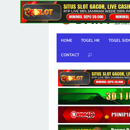
Skip
to
content
HOME
TOGEL HK
TOGEL SID
CONTACT