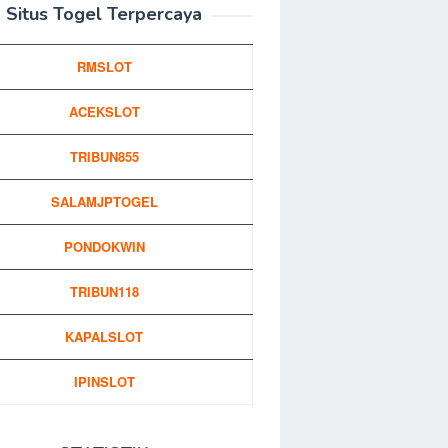
Situs Togel Terpercaya
RMSLOT
ACEKSLOT
TRIBUN855
SALAMJPTOGEL
PONDOKWIN
TRIBUN118
KAPALSLOT
IPINSLOT