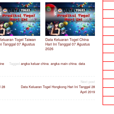
Keluaran Togel Taiwan
Data Keluaran Togel China
Ini Tanggal 07 Agustus
Hari Ini Tanggal 07 Agustus
2026
ine
Tagged
angka keluar china
,
angka main china
,
data
Next post
l 28
Data Keluaran Togel Hongkong Hari Ini Tanggal 28
April 2019