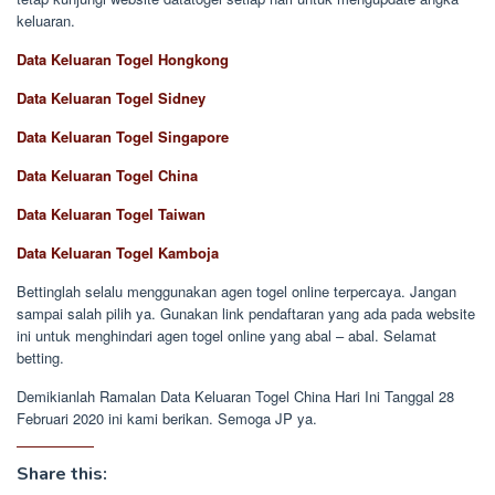
keluaran.
Data Keluaran Togel Hongkong
Data Keluaran Togel Sidney
Data Keluaran Togel Singapore
Data Keluaran Togel China
Data Keluaran Togel Taiwan
Data Keluaran Togel Kamboja
Bettinglah selalu menggunakan agen togel online terpercaya. Jangan
sampai salah pilih ya. Gunakan link pendaftaran yang ada pada website
ini untuk menghindari agen togel online yang abal – abal. Selamat
betting.
Demikianlah Ramalan Data Keluaran Togel China Hari Ini Tanggal 28
Februari 2020 ini kami berikan. Semoga JP ya.
Share this: