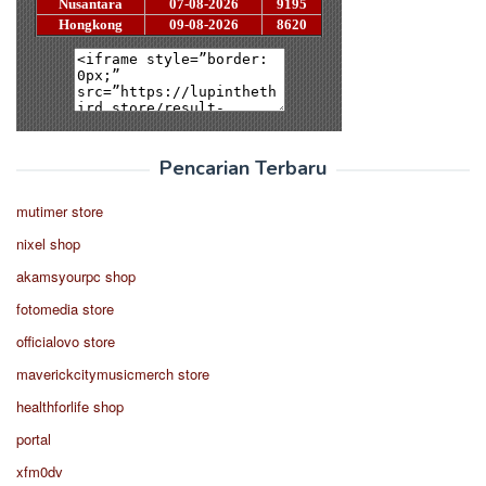
Pencarian Terbaru
mutimer store
nixel shop
akamsyourpc shop
fotomedia store
officialovo store
maverickcitymusicmerch store
healthforlife shop
portal
xfm0dv