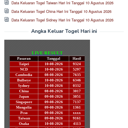
Data Keluaran Togel Taiwan Hari Ini Tanggal 10 Agustus 2026
Data Keluaran Togel China Hari Ini Tanggal 10 Agustus 2026
Data Keluaran Togel Sidney Hari Ini Tanggal 10 Agustus 2026
Angka Keluar Togel Hari ini