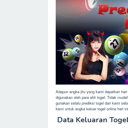
Adapun angka jitu yang kami dapatkan hari i
digunakan oleh para ahli togel. Tidak muda
gunakan selalu prediksi togel dari kami seb
kami untuk angka keluar togel online hari ini
Data Keluaran Togel