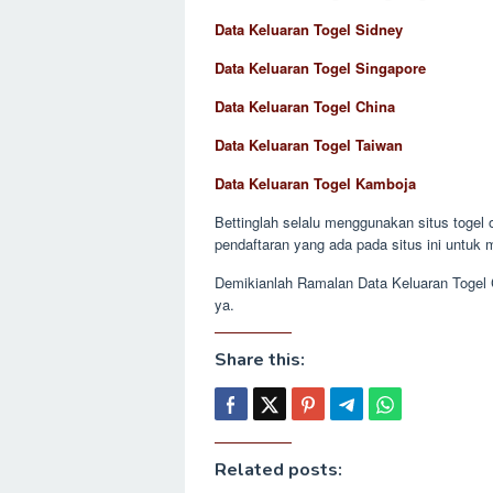
Data Keluaran Togel Sidney
Data Keluaran Togel Singapore
Data Keluaran Togel China
Data Keluaran Togel Taiwan
Data Keluaran Togel Kamboja
Bettinglah selalu menggunakan situs togel 
pendaftaran yang ada pada situs ini untuk m
Demikianlah Ramalan Data Keluaran Togel C
ya.
Share this:
Related posts: