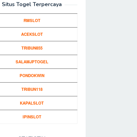
Situs Togel Terpercaya
RMSLOT
ACEKSLOT
TRIBUN855
SALAMJPTOGEL
PONDOKWIN
TRIBUN118
KAPALSLOT
IPINSLOT