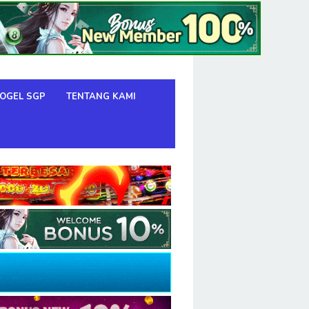
OGEL SGP
TENTANG KAMI