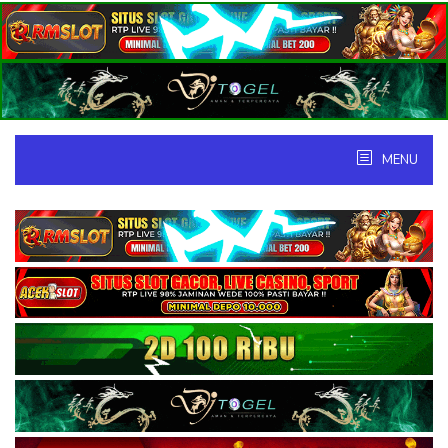
Skip
to
content
MENU