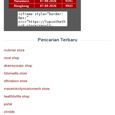
Pencarian Terbaru
mutimer store
nixel shop
akamsyourpc shop
fotomedia store
officialovo store
maverickcitymusicmerch store
healthforlife shop
portal
xfm0dv