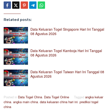
Related posts:
Data Keluaran Togel Singapore Hari Ini Tanggal
08 Agustus 2026
Data Keluaran Togel Kamboja Hari Ini Tanggal
08 Agustus 2026
Data Keluaran Togel Taiwan Hari Ini Tanggal 08
Agustus 2026
Posted in
Data Togel China
,
Data Togel Online
Tagged
angka keluar
china
,
angka main china
,
data keluaran china hari ini
,
prediksi togel
china