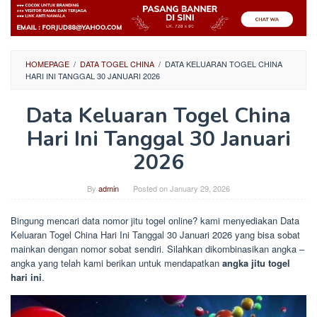
HOMEPAGE
/
DATA TOGEL CHINA
/
DATA KELUARAN TOGEL CHINA
HARI INI TANGGAL 30 JANUARI 2026
Data Keluaran Togel China
Hari Ini Tanggal 30 Januari
2026
By
admin
Posted on
January 29, 2026
Bingung mencari data nomor jitu togel online? kami menyediakan Data
Keluaran Togel China Hari Ini Tanggal 30 Januari 2026 yang bisa sobat
mainkan dengan nomor sobat sendiri. Silahkan dikombinasikan angka –
angka yang telah kami berikan untuk mendapatkan
angka jitu togel
hari ini
.