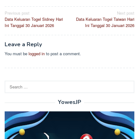
Post
Previous post
Next post
Data Keluaran Togel Sidney Hari
Data Keluaran Togel Taiwan Hari
navigation
Ini Tanggal 30 Januari 2026
Ini Tanggal 30 Januari 2026
Leave a Reply
You must be
logged in
to post a comment.
Search
for:
YowesJP