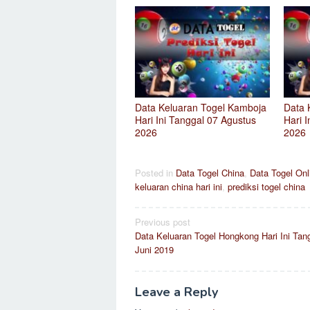
Data Keluaran Togel Kamboja
Data 
Hari Ini Tanggal 07 Agustus
Hari 
2026
2026
Posted in
Data Togel China
,
Data Togel Onl
keluaran china hari ini
,
prediksi togel china
Post
Previous post
Data Keluaran Togel Hongkong Hari Ini Tan
navigation
Juni 2019
Leave a Reply