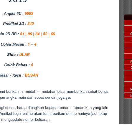
Angka 4D :
6883
Prediksi 3D :
340
in 2D BB :
61 | 96 | 64 | 52 | 66
Colok Macau :
1 – 4
Shio :
ULAR
Colok Bebas :
4
Besar / Kecil :
BESAR
kami berikan ini mudah – mudahan bisa memberikan sobat bonus
n angka main dari sobat sendiri juga ya.
gi sobat, harap dibagikan kepada teman – teman kita yang lain
diksi togel online akan kami berikan setiap harinya jadi tetap
uk mengupdate nomor keluaran.