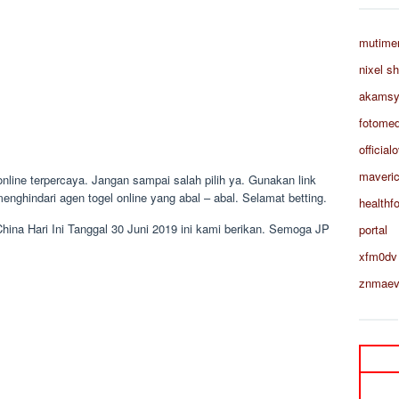
mutimer
nixel s
akamsy
fotomed
official
maveric
online terpercaya. Jangan sampai salah pilih ya. Gunakan link
enghindari agen togel online yang abal – abal. Selamat betting.
healthfo
hina Hari Ini Tanggal 30 Juni 2019 ini kami berikan. Semoga JP
portal
xfm0dv
znmae