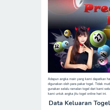
Adapun angka main yang kami dapatkan hari 
digunakan oleh para pakar togel. Tidak mu
gunakan selalu ramalan togel dari kami seb
kami untuk angka jitu togel online hari ini.
Data Keluaran Togel 