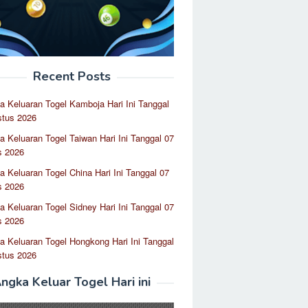
Recent Posts
a Keluaran Togel Kamboja Hari Ini Tanggal
stus 2026
a Keluaran Togel Taiwan Hari Ini Tanggal 07
s 2026
a Keluaran Togel China Hari Ini Tanggal 07
s 2026
a Keluaran Togel Sidney Hari Ini Tanggal 07
s 2026
a Keluaran Togel Hongkong Hari Ini Tanggal
stus 2026
ngka Keluar Togel Hari ini