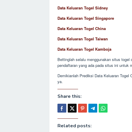
Data Keluaran Togel Sidney
Data Keluaran Togel Singapore
Data Keluaran Togel China
Data Keluaran Togel Taiwan
Data Keluaran Togel Kamboja
Bettinglah selalu menggunakan situs togel 
pendaftaran yang ada pada situs ini untuk m
Demikianlah Prediksi Data Keluaran Togel C
ya.
Share this:
Related posts: