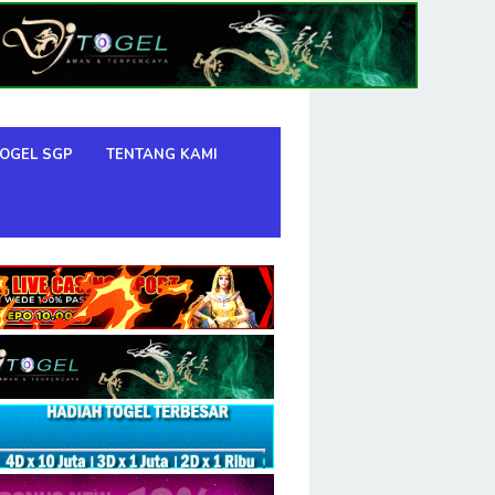
OGEL SGP
TENTANG KAMI