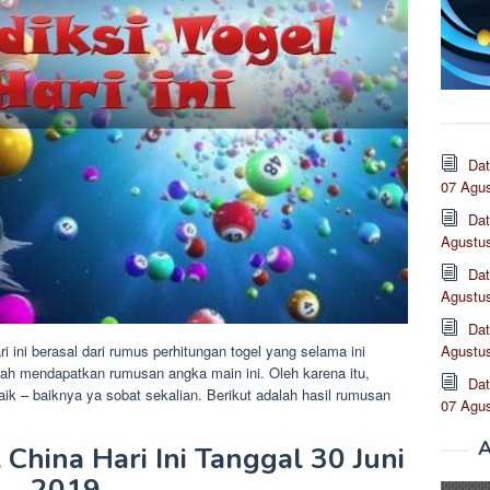
Dat
07 Agu
Dat
Agustu
Dat
Agustu
Dat
ini berasal dari rumus perhitungan togel yang selama ini
Agustu
dah mendapatkan rumusan angka main ini. Oleh karena itu,
Dat
aik – baiknya ya sobat sekalian. Berikut adalah hasil rumusan
07 Agu
A
China Hari Ini Tanggal 30 Juni
2019