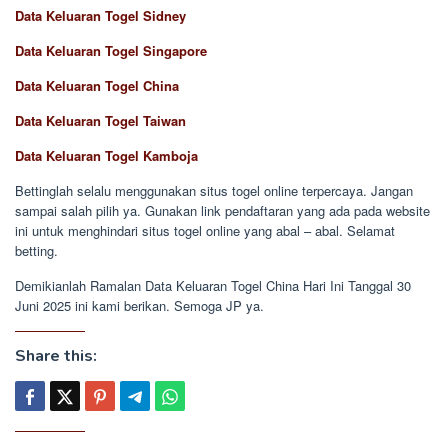
Data Keluaran Togel Sidney
Data Keluaran Togel Singapore
Data Keluaran Togel China
Data Keluaran Togel Taiwan
Data Keluaran Togel Kamboja
Bettinglah selalu menggunakan situs togel online terpercaya. Jangan
sampai salah pilih ya. Gunakan link pendaftaran yang ada pada website
ini untuk menghindari situs togel online yang abal – abal. Selamat
betting.
Demikianlah Ramalan Data Keluaran Togel China Hari Ini Tanggal 30
Juni 2025 ini kami berikan. Semoga JP ya.
Share this: