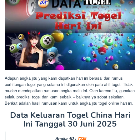
Adapun angka jitu yang kami dapatkan hari ini berasal dari rumus
perhitungan togel yang selama ini digunakan oleh para ahli togel. Tidak
mudah mendapatkan rumusan angka main ini. Oleh karena itu, gunakan
selalu prediksi togel dari kami sebaik – baiknya ya sobat sekalian.
Berikut adalah hasil rumusan kami untuk angka jitu togel online hari ini.
Data Keluaran Togel China Hari
Ini Tanggal 30 Juni 2025
Angka 4D :
7239