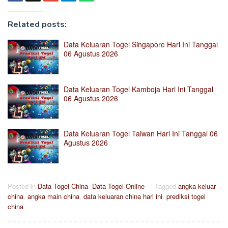
Related posts:
Data Keluaran Togel Singapore Hari Ini Tanggal
06 Agustus 2026
Data Keluaran Togel Kamboja Hari Ini Tanggal
06 Agustus 2026
Data Keluaran Togel Taiwan Hari Ini Tanggal 06
Agustus 2026
Posted in
Data Togel China
,
Data Togel Online
Tagged
angka keluar
china
,
angka main china
,
data keluaran china hari ini
,
prediksi togel
china