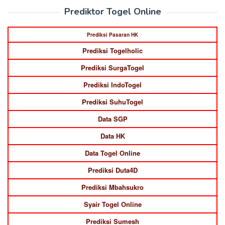
Prediktor Togel Online
Prediksi Pasaran HK
Prediksi Togelholic
Prediksi SurgaTogel
Prediksi IndoTogel
Prediksi SuhuTogel
Data SGP
Data HK
Data Togel Online
Prediksi Duta4D
Prediksi Mbahsukro
Syair Togel Online
Prediksi Sumesh