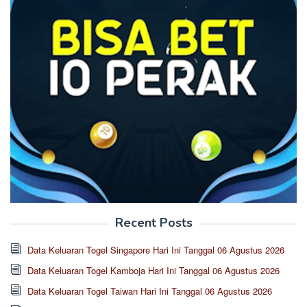
Recent Posts
Data Keluaran Togel Singapore Hari Ini Tanggal 06 Agustus 2026
Data Keluaran Togel Kamboja Hari Ini Tanggal 06 Agustus 2026
Data Keluaran Togel Taiwan Hari Ini Tanggal 06 Agustus 2026