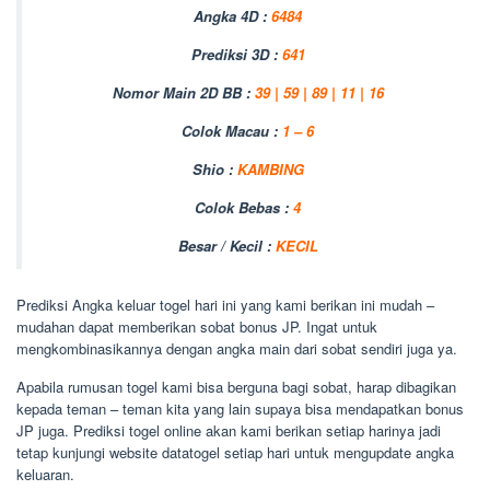
Angka 4D :
6484
Prediksi 3D :
641
Nomor Main 2D BB :
39 | 59 | 89 | 11 | 16
Colok Macau :
1 – 6
Shio :
KAMBING
Colok Bebas :
4
Besar / Kecil :
KECIL
Prediksi Angka keluar togel hari ini yang kami berikan ini mudah –
mudahan dapat memberikan sobat bonus JP. Ingat untuk
mengkombinasikannya dengan angka main dari sobat sendiri juga ya.
Apabila rumusan togel kami bisa berguna bagi sobat, harap dibagikan
kepada teman – teman kita yang lain supaya bisa mendapatkan bonus
JP juga. Prediksi togel online akan kami berikan setiap harinya jadi
tetap kunjungi website datatogel setiap hari untuk mengupdate angka
keluaran.