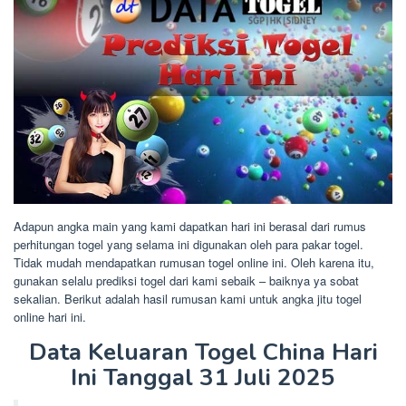
Adapun angka main yang kami dapatkan hari ini berasal dari rumus
perhitungan togel yang selama ini digunakan oleh para pakar togel.
Tidak mudah mendapatkan rumusan togel online ini. Oleh karena itu,
gunakan selalu prediksi togel dari kami sebaik – baiknya ya sobat
sekalian. Berikut adalah hasil rumusan kami untuk angka jitu togel
online hari ini.
Data Keluaran Togel China Hari
Ini Tanggal 31 Juli 2025