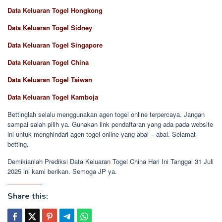
Data Keluaran Togel Hongkong
Data Keluaran Togel Sidney
Data Keluaran Togel Singapore
Data Keluaran Togel China
Data Keluaran Togel Taiwan
Data Keluaran Togel Kamboja
Bettinglah selalu menggunakan agen togel online terpercaya. Jangan
sampai salah pilih ya. Gunakan link pendaftaran yang ada pada website
ini untuk menghindari agen togel online yang abal – abal. Selamat
betting.
Demikianlah Prediksi Data Keluaran Togel China Hari Ini Tanggal 31 Juli
2025 ini kami berikan. Semoga JP ya.
Share this: