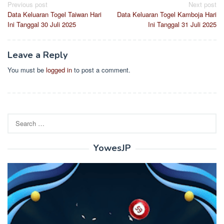
Post
Previous post
Next post
Data Keluaran Togel Taiwan Hari
Data Keluaran Togel Kamboja Hari
navigation
Ini Tanggal 30 Juli 2025
Ini Tanggal 31 Juli 2025
Leave a Reply
You must be
logged in
to post a comment.
Search
for:
YowesJP