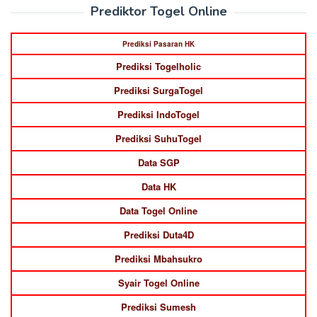
Prediktor Togel Online
Prediksi Pasaran HK
Prediksi Togelholic
Prediksi SurgaTogel
Prediksi IndoTogel
Prediksi SuhuTogel
Data SGP
Data HK
Data Togel Online
Prediksi Duta4D
Prediksi Mbahsukro
Syair Togel Online
Prediksi Sumesh