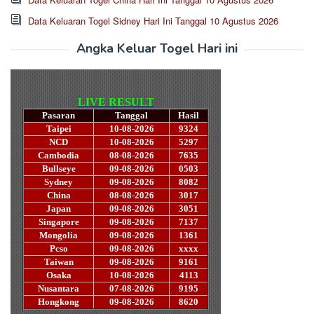
Data Keluaran Togel Sidney Hari Ini Tanggal 10 Agustus 2026
Angka Keluar Togel Hari ini