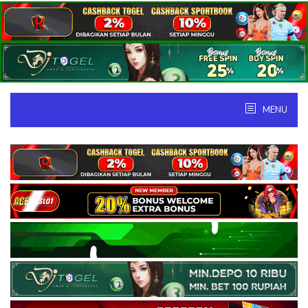
Skip
to
content
MENU