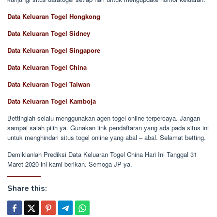
Data Keluaran Togel Hongkong
Data Keluaran Togel Sidney
Data Keluaran Togel Singapore
Data Keluaran Togel China
Data Keluaran Togel Taiwan
Data Keluaran Togel Kamboja
Bettinglah selalu menggunakan agen togel online terpercaya. Jangan
sampai salah pilih ya. Gunakan link pendaftaran yang ada pada situs ini
untuk menghindari situs togel online yang abal – abal. Selamat betting.
Demikianlah Prediksi Data Keluaran Togel China Hari Ini Tanggal 31
Maret 2020 ini kami berikan. Semoga JP ya.
Share this: