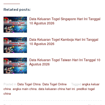
Related posts:
Data Keluaran Togel Singapore Hari Ini Tanggal
10 Agustus 2026
Data Keluaran Togel Kamboja Hari Ini Tanggal
10 Agustus 2026
Data Keluaran Togel Taiwan Hari Ini Tanggal 10
Agustus 2026
Posted in
Data Togel China
,
Data Togel Online
Tagged
angka keluar
china
,
angka main china
,
data keluaran china hari ini
,
prediksi togel
china