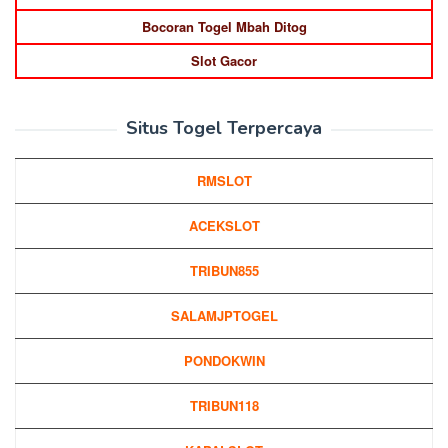
Bocoran Togel Mbah Ditog
Slot Gacor
Situs Togel Terpercaya
RMSLOT
ACEKSLOT
TRIBUN855
SALAMJPTOGEL
PONDOKWIN
TRIBUN118