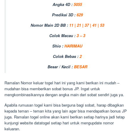
Angka 4D :
5055
Prediksi 3D :
629
Nomor Main 2D BB :
11 | 21 | 37 | 41 | 53
Colok Macau :
3 – 3
Shio :
HARIMAU
Colok Bebas :
2
Besar / Kecil :
BESAR
Ramalan Nomor keluar togel hari ini yang kami berikan ini mudah –
mudahan bisa memberikan sobat bonus JP. Ingat untuk
mengkombinasikannya dengan angka main dari sobat sendiri juga ya.
Apabila rumusan togel kami bisa berguna bagi sobat, harap dibagikan
kepada teman – teman kita yang lain agar bisa mendapatkan bonus JP
juga. Ramalan togel online akan kami berikan setiap harinya jadi tetap
kunjungi website datatogel setiap hari untuk mengupdate nomor
keluaran.