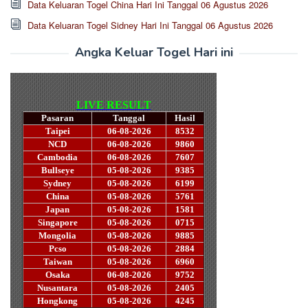
Data Keluaran Togel China Hari Ini Tanggal 06 Agustus 2026
Data Keluaran Togel Sidney Hari Ini Tanggal 06 Agustus 2026
Angka Keluar Togel Hari ini