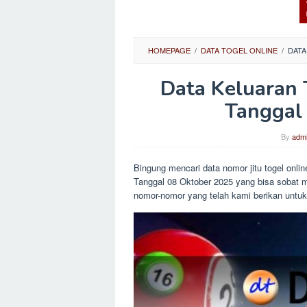
HOMEPAGE
/
DATA TOGEL ONLINE
/
DATA
Data Keluaran 
Tanggal
By
adm
Bingung mencari data nomor jitu togel onl
Tanggal 08 Oktober 2025 yang bisa sobat m
nomor-nomor yang telah kami berikan unt