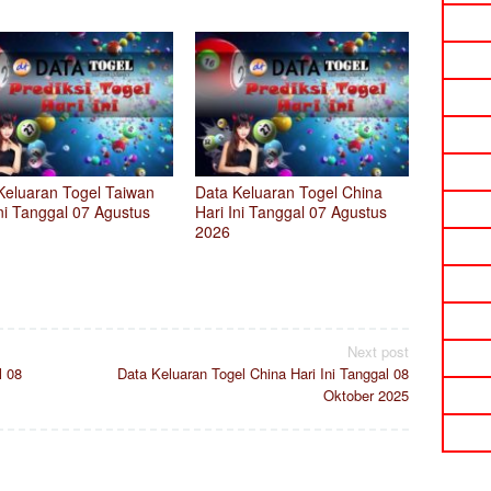
Keluaran Togel Taiwan
Data Keluaran Togel China
Ini Tanggal 07 Agustus
Hari Ini Tanggal 07 Agustus
2026
Next post
l 08
Data Keluaran Togel China Hari Ini Tanggal 08
Oktober 2025