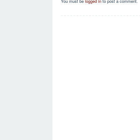
You must be
logged in
to post a comment.