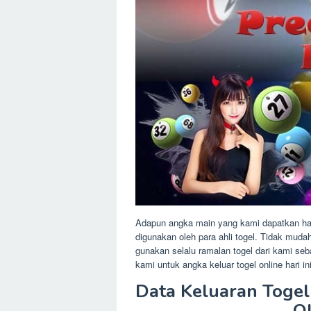
Adapun angka main yang kami dapatkan hari 
digunakan oleh para ahli togel. Tidak muda
gunakan selalu ramalan togel dari kami seb
kami untuk angka keluar togel online hari ini
Data Keluaran Togel
O