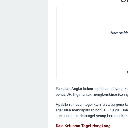
Nomor Ma
Ramalan Angka keluar togel hari ini yang 
bonus JP. Ingat untuk mengkombinasikannya
Apabila rumusan togel kami bisa berguna ba
agar bisa mendapatkan bonus JP juga. Ramal
kunjungi situs datatogel setiap hari untuk
Data Keluaran Togel Hongkong