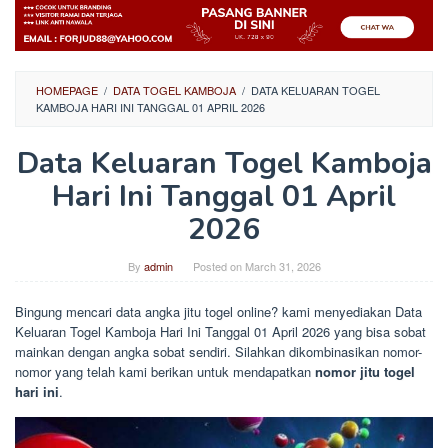
HOMEPAGE
/
DATA TOGEL KAMBOJA
/
DATA KELUARAN TOGEL
KAMBOJA HARI INI TANGGAL 01 APRIL 2026
Data Keluaran Togel Kamboja
Hari Ini Tanggal 01 April
2026
By
admin
Posted on
March 31, 2026
Bingung mencari data angka jitu togel online? kami menyediakan Data
Keluaran Togel Kamboja Hari Ini Tanggal 01 April 2026 yang bisa sobat
mainkan dengan angka sobat sendiri. Silahkan dikombinasikan nomor-
nomor yang telah kami berikan untuk mendapatkan
nomor jitu togel
hari ini
.