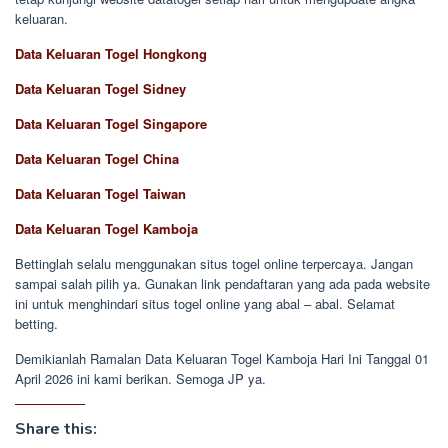
keluaran.
Data Keluaran Togel Hongkong
Data Keluaran Togel Sidney
Data Keluaran Togel Singapore
Data Keluaran Togel China
Data Keluaran Togel Taiwan
Data Keluaran Togel Kamboja
Bettinglah selalu menggunakan situs togel online terpercaya. Jangan
sampai salah pilih ya. Gunakan link pendaftaran yang ada pada website
ini untuk menghindari situs togel online yang abal – abal. Selamat
betting.
Demikianlah Ramalan Data Keluaran Togel Kamboja Hari Ini Tanggal 01
April 2026 ini kami berikan. Semoga JP ya.
Share this: