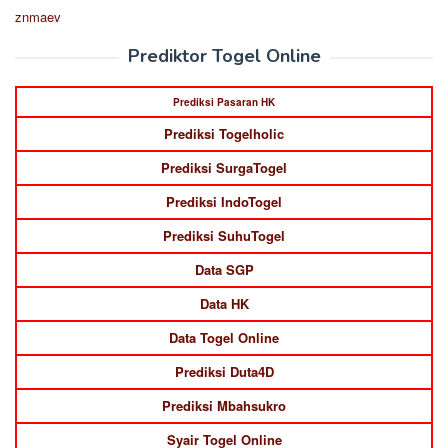
znmaev
Prediktor Togel Online
Prediksi Pasaran HK
Prediksi Togelholic
Prediksi SurgaTogel
Prediksi IndoTogel
Prediksi SuhuTogel
Data SGP
Data HK
Data Togel Online
Prediksi Duta4D
Prediksi Mbahsukro
Syair Togel Online