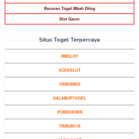
Bocoran Togel Mbah Ditog
Slot Gacor
Situs Togel Terpercaya
RMSLOT
ACEKSLOT
TRIBUN855
SALAMJPTOGEL
PONDOKWIN
TRIBUN118