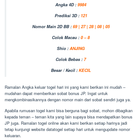
Angka 4D :
9984
Prediksi 3D :
121
Nomor Main 2D BB :
69 | 27 | 28 | 08 | 05
Colok Macau :
0 – 8
Shio :
ANJING
Colok Bebas :
7
Besar / Kecil :
KECIL
Ramalan Angka keluar togel hari ini yang kami berikan ini mudah –
mudahan dapat memberikan sobat bonus JP. Ingat untuk
mengkombinasikannya dengan nomor main dari sobat sendiri juga ya.
Apabila rumusan togel kami bisa berguna bagi sobat, mohon dibagikan
kepada teman – teman kita yang lain supaya bisa mendapatkan bonus
JP juga. Ramalan togel online akan kami berikan setiap harinya jadi
tetap kunjungi website datatogel setiap hari untuk mengupdate nomor
keluaran.