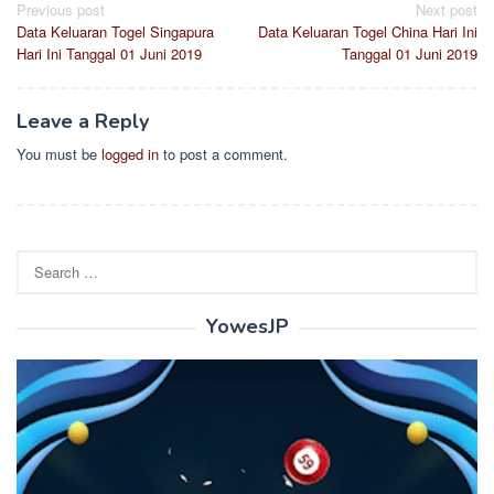
Post
Previous post
Next post
Data Keluaran Togel Singapura
Data Keluaran Togel China Hari Ini
navigation
Hari Ini Tanggal 01 Juni 2019
Tanggal 01 Juni 2019
Leave a Reply
You must be
logged in
to post a comment.
Search
for:
YowesJP