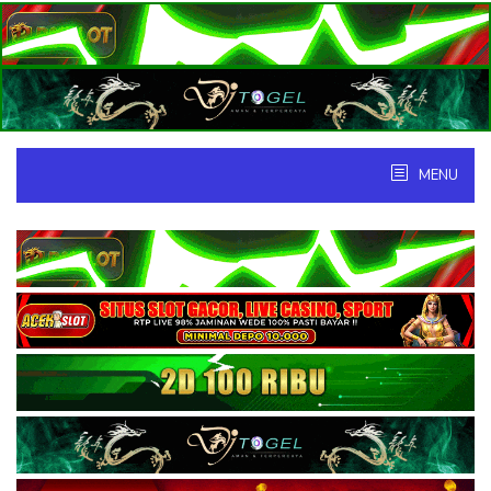
Skip
to
content
MENU