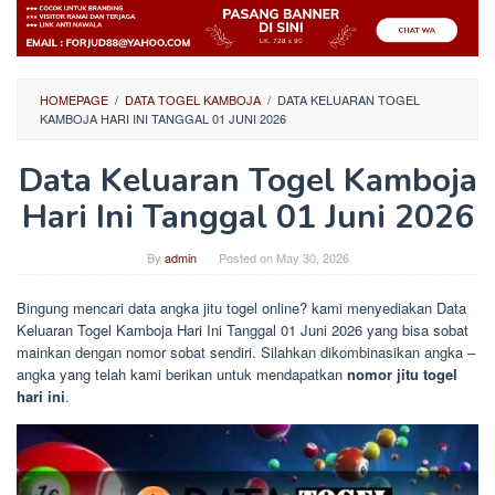
HOMEPAGE
/
DATA TOGEL KAMBOJA
/
DATA KELUARAN TOGEL
KAMBOJA HARI INI TANGGAL 01 JUNI 2026
Data Keluaran Togel Kamboja
Hari Ini Tanggal 01 Juni 2026
By
admin
Posted on
May 30, 2026
Bingung mencari data angka jitu togel online? kami menyediakan Data
Keluaran Togel Kamboja Hari Ini Tanggal 01 Juni 2026 yang bisa sobat
mainkan dengan nomor sobat sendiri. Silahkan dikombinasikan angka –
angka yang telah kami berikan untuk mendapatkan
nomor jitu togel
hari ini
.