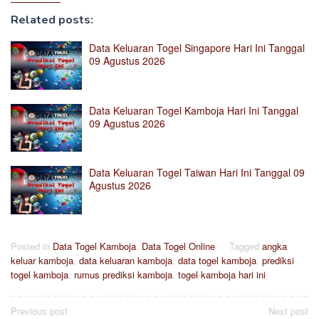
Related posts:
Data Keluaran Togel Singapore Hari Ini Tanggal
09 Agustus 2026
Data Keluaran Togel Kamboja Hari Ini Tanggal
09 Agustus 2026
Data Keluaran Togel Taiwan Hari Ini Tanggal 09
Agustus 2026
Posted in
Data Togel Kamboja
,
Data Togel Online
Tagged
angka
keluar kamboja
,
data keluaran kamboja
,
data togel kamboja
,
prediksi
togel kamboja
,
rumus prediksi kamboja
,
togel kamboja hari ini
Post
Previous post
Next post