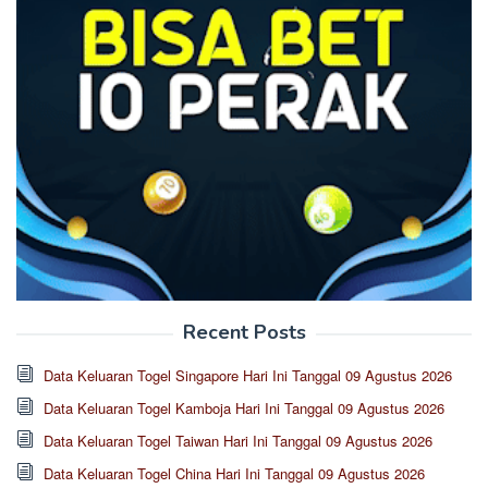
Recent Posts
Data Keluaran Togel Singapore Hari Ini Tanggal 09 Agustus 2026
Data Keluaran Togel Kamboja Hari Ini Tanggal 09 Agustus 2026
Data Keluaran Togel Taiwan Hari Ini Tanggal 09 Agustus 2026
Data Keluaran Togel China Hari Ini Tanggal 09 Agustus 2026