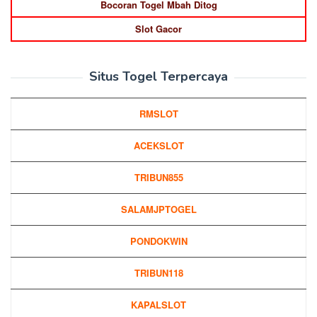
Bocoran Togel Mbah Ditog
Slot Gacor
Situs Togel Terpercaya
RMSLOT
ACEKSLOT
TRIBUN855
SALAMJPTOGEL
PONDOKWIN
TRIBUN118
KAPALSLOT