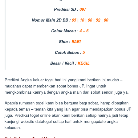
Prediksi 3D :
097
Nomor Main 2D BB :
95 | 18 | 98 | 52 | 80
Colok Macau :
4 – 6
Shio :
BABI
Colok Bebas :
5
Besar / Kecil :
KECIL
Prediksi Angka keluar togel hari ini yang kami berikan ini mudah –
mudahan dapat memberikan sobat bonus JP. Ingat untuk
mengkombinasikannya dengan angka main dari sobat sendiri juga ya.
Apabila rumusan togel kami bisa berguna bagi sobat, harap dibagikan
kepada teman – teman kita yang lain agar bisa mendapatkan bonus JP
juga. Prediksi togel online akan kami berikan setiap harinya jadi tetap
kunjungi website datatogel setiap hari untuk mengupdate angka
keluaran.