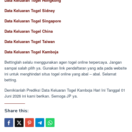
Data Keluaran Togel Hongkong
Data Keluaran Togel Sidney
Data Keluaran Togel Singapore
Data Keluaran Togel China
Data Keluaran Togel Taiwan
Data Keluaran Togel Kamboja
Bettinglah selalu menggunakan agen togel online terpercaya. Jangan
sampai salah pilih ya. Gunakan link pendaftaran yang ada pada website
ini untuk menghindari situs togel online yang abal – abal. Selamat
betting.
Demikianlah Prediksi Data Keluaran Togel Kamboja Hari Ini Tanggal 01
Juni 2026 ini kami berikan. Semoga JP ya.
Share this: