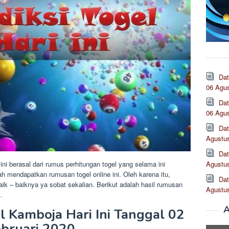
Dat
06 Agu
Dat
06 Agu
Dat
Agustu
Dat
ni berasal dari rumus perhitungan togel yang selama ini
Agustu
h mendapatkan rumusan togel online ini. Oleh karena itu,
Dat
aik – baiknya ya sobat sekalian. Berikut adalah hasil rumusan
Agustu
.
A
l Kamboja Hari Ini Tanggal 02
bruari 2020