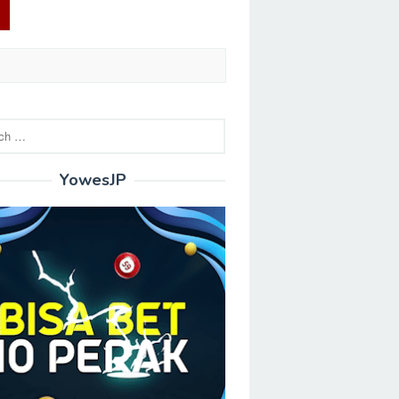
YowesJP