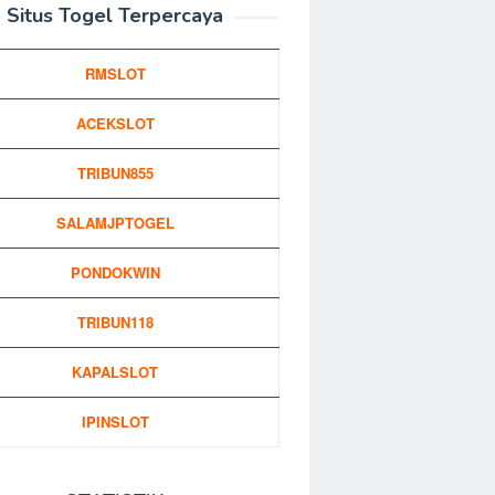
Situs Togel Terpercaya
RMSLOT
ACEKSLOT
TRIBUN855
SALAMJPTOGEL
PONDOKWIN
TRIBUN118
KAPALSLOT
IPINSLOT