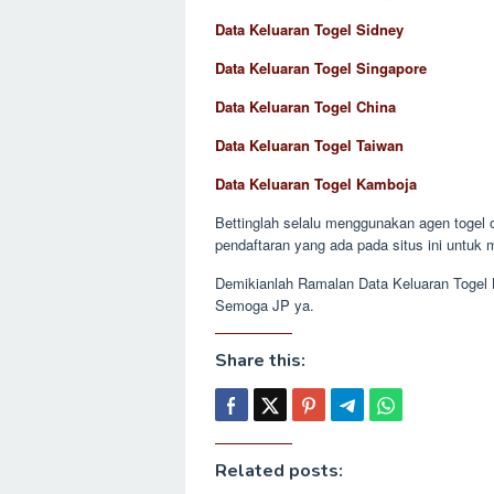
Data Keluaran Togel Sidney
Data Keluaran Togel Singapore
Data Keluaran Togel China
Data Keluaran Togel Taiwan
Data Keluaran Togel Kamboja
Bettinglah selalu menggunakan agen togel o
pendaftaran yang ada pada situs ini untuk m
Demikianlah Ramalan Data Keluaran Togel Ka
Semoga JP ya.
Share this:
Related posts: