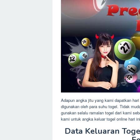
Adapun angka jitu yang kami dapatkan hari i
digunakan oleh para suhu togel. Tidak muda
gunakan selalu ramalan togel dari kami seb
kami untuk angka keluar togel online hari ini
Data Keluaran Toge
Fe