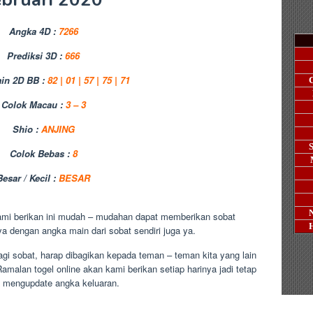
Angka 4D :
7266
Prediksi 3D :
666
in 2D BB :
82 | 01 | 57 | 75 | 71
Colok Macau :
3 – 3
Shio :
ANJING
Colok Bebas :
8
Besar / Kecil :
BESAR
kami berikan ini mudah – mudahan dapat memberikan sobat
 dengan angka main dari sobat sendiri juga ya.
gi sobat, harap dibagikan kepada teman – teman kita yang lain
alan togel online akan kami berikan setiap harinya jadi tetap
uk mengupdate angka keluaran.