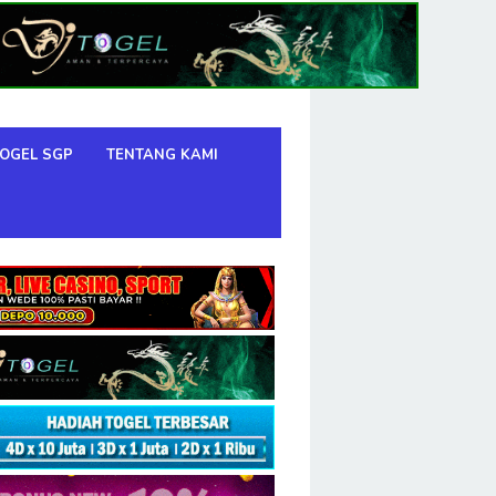
OGEL SGP
TENTANG KAMI