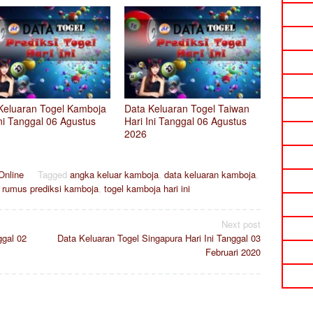
Keluaran Togel Kamboja
Data Keluaran Togel Taiwan
Ini Tanggal 06 Agustus
Hari Ini Tanggal 06 Agustus
2026
Online
Tagged
angka keluar kamboja
,
data keluaran kamboja
,
,
rumus prediksi kamboja
,
togel kamboja hari ini
Next post
ggal 02
Data Keluaran Togel Singapura Hari Ini Tanggal 03
Februari 2020