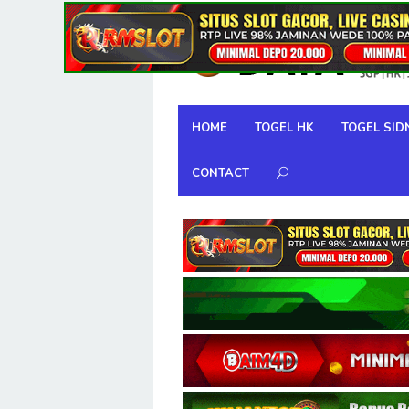
Skip
to
content
HOME
TOGEL HK
TOGEL SID
CONTACT