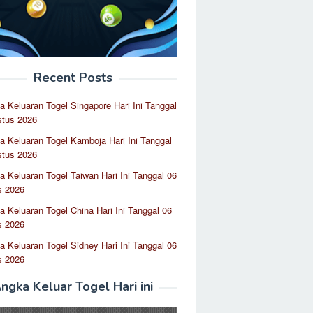
Recent Posts
a Keluaran Togel Singapore Hari Ini Tanggal
stus 2026
a Keluaran Togel Kamboja Hari Ini Tanggal
stus 2026
a Keluaran Togel Taiwan Hari Ini Tanggal 06
s 2026
a Keluaran Togel China Hari Ini Tanggal 06
s 2026
a Keluaran Togel Sidney Hari Ini Tanggal 06
s 2026
ngka Keluar Togel Hari ini