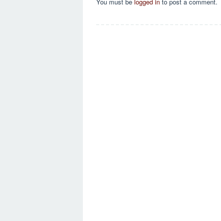
You must be
logged in
to post a comment.