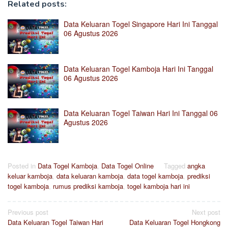
Related posts:
Data Keluaran Togel Singapore Hari Ini Tanggal
06 Agustus 2026
Data Keluaran Togel Kamboja Hari Ini Tanggal
06 Agustus 2026
Data Keluaran Togel Taiwan Hari Ini Tanggal 06
Agustus 2026
Posted in
Data Togel Kamboja
,
Data Togel Online
Tagged
angka
keluar kamboja
,
data keluaran kamboja
,
data togel kamboja
,
prediksi
togel kamboja
,
rumus prediksi kamboja
,
togel kamboja hari ini
Post
Previous post
Next post
Data Keluaran Togel Taiwan Hari
Data Keluaran Togel Hongkong
navigation