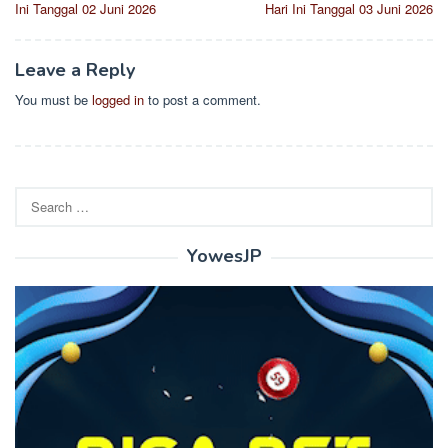
Ini Tanggal 02 Juni 2026
Hari Ini Tanggal 03 Juni 2026
Leave a Reply
You must be
logged in
to post a comment.
Search
for:
YowesJP