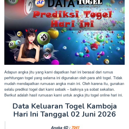
Adapun angka jitu yang kami dapatkan hari ini berasal dari rumus
perhitungan togel yang selama ini digunakan oleh para ahli togel. Tidak
mudah mendapatkan rumusan angka main ini. Oleh karena itu, gunakan
selalu prediksi togel dari kami sebaik – baiknya ya sobat sekalian.
Berikut adalah hasil rumusan kami untuk angka jitu togel online hari ini.
Data Keluaran Togel Kamboja
Hari Ini Tanggal 02 Juni 2026
Angka 4D :
7041