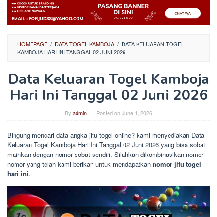
HOMEPAGE
/
DATA TOGEL KAMBOJA
/
DATA KELUARAN TOGEL
KAMBOJA HARI INI TANGGAL 02 JUNI 2026
Data Keluaran Togel Kamboja
Hari Ini Tanggal 02 Juni 2026
By
admin
Posted on
June 1, 2026
Bingung mencari data angka jitu togel online? kami menyediakan Data
Keluaran Togel Kamboja Hari Ini Tanggal 02 Juni 2026 yang bisa sobat
mainkan dengan nomor sobat sendiri. Silahkan dikombinasikan nomor-
nomor yang telah kami berikan untuk mendapatkan
nomor jitu togel
hari ini
.