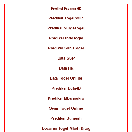
Prediksi Pasaran HK
Prediksi Togelholic
Prediksi SurgaTogel
Prediksi IndoTogel
Prediksi SuhuTogel
Data SGP
Data HK
Data Togel Online
Prediksi Duta4D
Prediksi Mbahsukro
Syair Togel Online
Prediksi Sumesh
Bocoran Togel Mbah Ditog