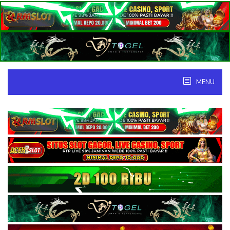
Skip
to
content
MENU