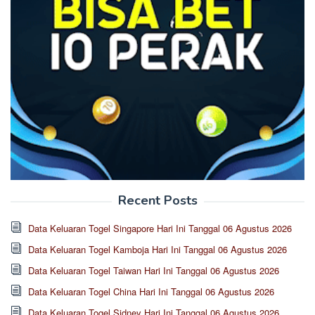
Recent Posts
Data Keluaran Togel Singapore Hari Ini Tanggal 06 Agustus 2026
Data Keluaran Togel Kamboja Hari Ini Tanggal 06 Agustus 2026
Data Keluaran Togel Taiwan Hari Ini Tanggal 06 Agustus 2026
Data Keluaran Togel China Hari Ini Tanggal 06 Agustus 2026
Data Keluaran Togel Sidney Hari Ini Tanggal 06 Agustus 2026