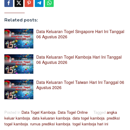
Related posts:
Data Keluaran Togel Singapore Hari Ini Tanggal
06 Agustus 2026
Data Keluaran Togel Kamboja Hari Ini Tanggal
06 Agustus 2026
Data Keluaran Togel Taiwan Hari Ini Tanggal 06
Agustus 2026
Posted in
Data Togel Kamboja
,
Data Togel Online
Tagged
angka
keluar kamboja
,
data keluaran kamboja
,
data togel kamboja
,
prediksi
togel kamboja
,
rumus prediksi kamboja
,
togel kamboja hari ini