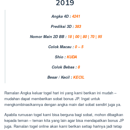
2019
Angka 4D :
4241
Prediksi 3D :
383
Nomor Main 2D BB :
18 | 00 | 80 | 70 | 95
Colok Macau :
0 – 5
Shio :
KUDA
Colok Bebas :
8
Besar / Kecil :
KECIL
Ramalan Angka keluar togel hari ini yang kami berikan ini mudah –
mudahan dapat memberikan sobat bonus JP. Ingat untuk
mengkombinasikannya dengan angka main dari sobat sendiri juga ya.
Apabila rumusan togel kami bisa berguna bagi sobat, mohon dibagikan
kepada teman – teman kita yang lain agar bisa mendapatkan bonus JP
juga. Ramalan togel online akan kami berikan setiap harinya jadi tetap