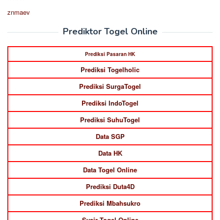
znmaev
Prediktor Togel Online
Prediksi Pasaran HK
Prediksi Togelholic
Prediksi SurgaTogel
Prediksi IndoTogel
Prediksi SuhuTogel
Data SGP
Data HK
Data Togel Online
Prediksi Duta4D
Prediksi Mbahsukro
Syair Togel Online