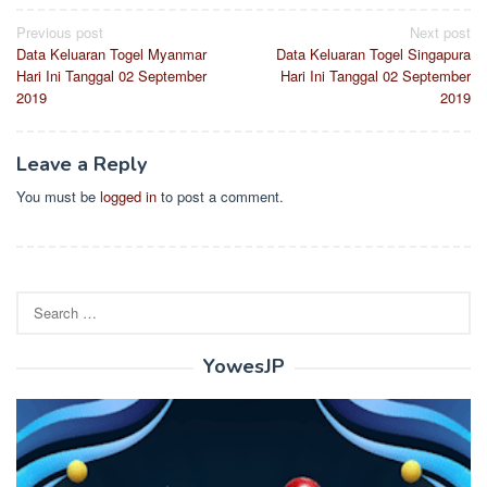
Post
Previous post
Next post
Data Keluaran Togel Myanmar
Data Keluaran Togel Singapura
navigation
Hari Ini Tanggal 02 September
Hari Ini Tanggal 02 September
2019
2019
Leave a Reply
You must be
logged in
to post a comment.
Search
for:
YowesJP