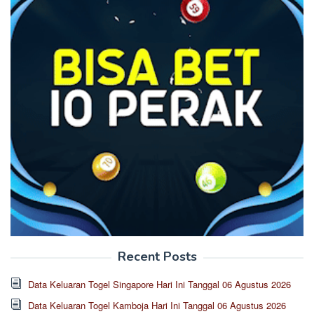
Recent Posts
Data Keluaran Togel Singapore Hari Ini Tanggal 06 Agustus 2026
Data Keluaran Togel Kamboja Hari Ini Tanggal 06 Agustus 2026