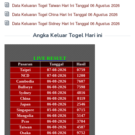
Data Keluaran Togel Taiwan Hari Ini Tanggal 06 Agustus 2026
Data Keluaran Togel China Hari Ini Tanggal 06 Agustus 2026
Data Keluaran Togel Sidney Hari Ini Tanggal 06 Agustus 2026
Angka Keluar Togel Hari ini