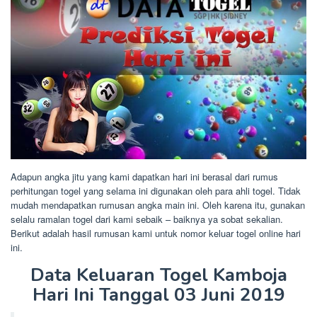
Adapun angka jitu yang kami dapatkan hari ini berasal dari rumus
perhitungan togel yang selama ini digunakan oleh para ahli togel. Tidak
mudah mendapatkan rumusan angka main ini. Oleh karena itu, gunakan
selalu ramalan togel dari kami sebaik – baiknya ya sobat sekalian.
Berikut adalah hasil rumusan kami untuk nomor keluar togel online hari
ini.
Data Keluaran Togel Kamboja
Hari Ini Tanggal 03 Juni 2019