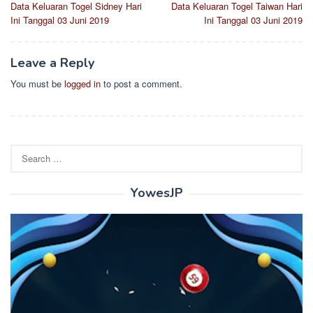
Data Keluaran Togel Sidney Hari
Data Keluaran Togel Taiwan Hari
navigation
Ini Tanggal 03 Juni 2019
Ini Tanggal 03 Juni 2019
Leave a Reply
You must be
logged in
to post a comment.
Search
for:
YowesJP