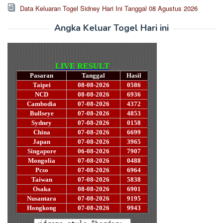
Data Keluaran Togel Sidney Hari Ini Tanggal 08 Agustus 2026
Angka Keluar Togel Hari ini