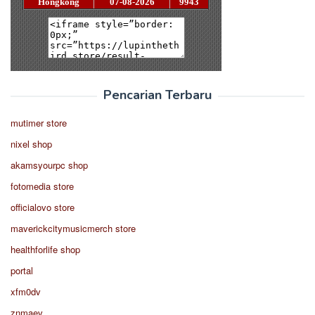
Pencarian Terbaru
mutimer store
nixel shop
akamsyourpc shop
fotomedia store
officialovo store
maverickcitymusicmerch store
healthforlife shop
portal
xfm0dv
znmaev