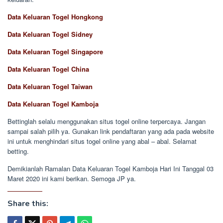
Data Keluaran Togel Hongkong
Data Keluaran Togel Sidney
Data Keluaran Togel Singapore
Data Keluaran Togel China
Data Keluaran Togel Taiwan
Data Keluaran Togel Kamboja
Bettinglah selalu menggunakan situs togel online terpercaya. Jangan
sampai salah pilih ya. Gunakan link pendaftaran yang ada pada website
ini untuk menghindari situs togel online yang abal – abal. Selamat
betting.
Demikianlah Ramalan Data Keluaran Togel Kamboja Hari Ini Tanggal 03
Maret 2020 ini kami berikan. Semoga JP ya.
Share this: