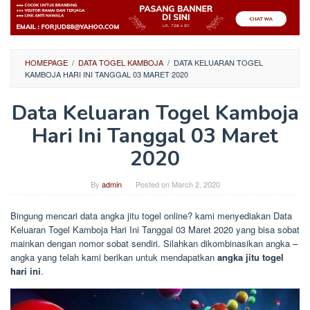
HOMEPAGE
/
DATA TOGEL KAMBOJA
/
DATA KELUARAN TOGEL
KAMBOJA HARI INI TANGGAL 03 MARET 2020
Data Keluaran Togel Kamboja
Hari Ini Tanggal 03 Maret
2020
By
admin
Posted on
March 2, 2020
Bingung mencari data angka jitu togel online? kami menyediakan Data
Keluaran Togel Kamboja Hari Ini Tanggal 03 Maret 2020 yang bisa sobat
mainkan dengan nomor sobat sendiri. Silahkan dikombinasikan angka –
angka yang telah kami berikan untuk mendapatkan
angka jitu togel
hari ini
.