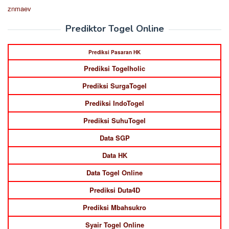
znmaev
Prediktor Togel Online
Prediksi Pasaran HK
Prediksi Togelholic
Prediksi SurgaTogel
Prediksi IndoTogel
Prediksi SuhuTogel
Data SGP
Data HK
Data Togel Online
Prediksi Duta4D
Prediksi Mbahsukro
Syair Togel Online