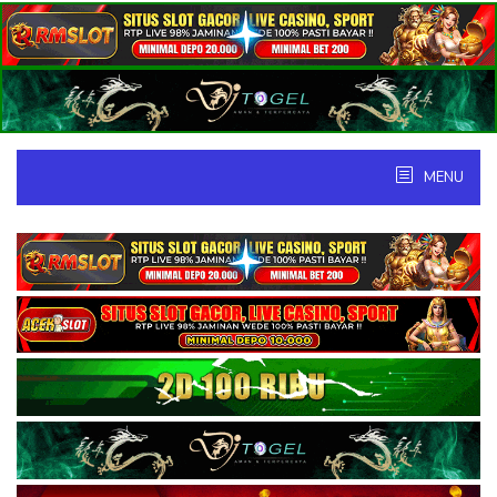
Skip
to
content
MENU