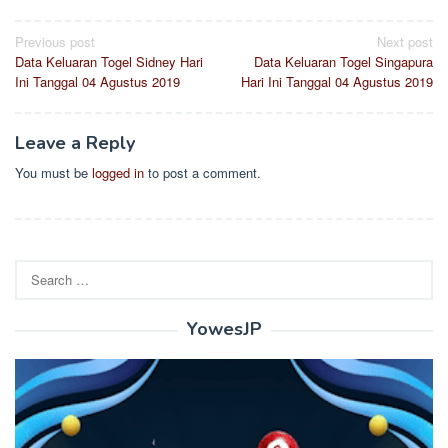
Post
Previous post
Next post
Data Keluaran Togel Sidney Hari
Data Keluaran Togel Singapura
navigation
Ini Tanggal 04 Agustus 2019
Hari Ini Tanggal 04 Agustus 2019
Leave a Reply
You must be
logged in
to post a comment.
Search
for:
YowesJP