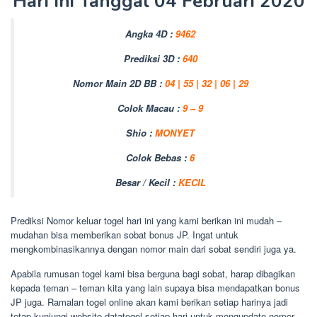
Hari Ini Tanggal 04 Februari 2020
Angka 4D :
9462
Prediksi 3D :
640
Nomor Main 2D BB :
04 | 55 | 32 | 06 | 29
Colok Macau :
9 – 9
Shio :
MONYET
Colok Bebas :
6
Besar / Kecil :
KECIL
Prediksi Nomor keluar togel hari ini yang kami berikan ini mudah –
mudahan bisa memberikan sobat bonus JP. Ingat untuk
mengkombinasikannya dengan nomor main dari sobat sendiri juga ya.
Apabila rumusan togel kami bisa berguna bagi sobat, harap dibagikan
kepada teman – teman kita yang lain supaya bisa mendapatkan bonus
JP juga. Ramalan togel online akan kami berikan setiap harinya jadi
tetap kunjungi website datatogel setiap hari untuk mengupdate nomor