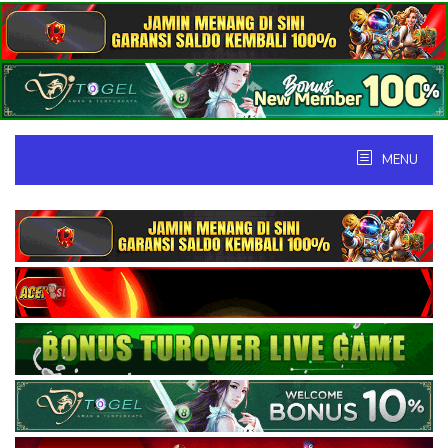
Skip
to
content
MENU