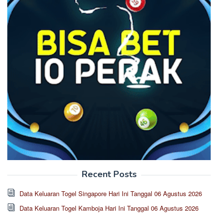
Recent Posts
Data Keluaran Togel Singapore Hari Ini Tanggal 06 Agustus 2026
Data Keluaran Togel Kamboja Hari Ini Tanggal 06 Agustus 2026