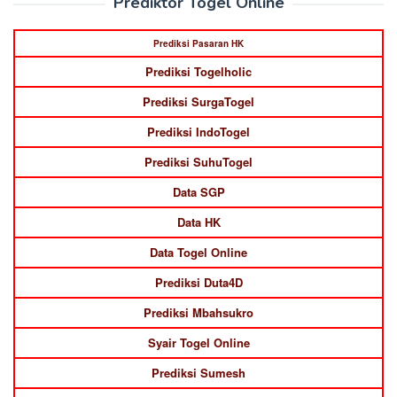
Prediktor Togel Online
Prediksi Pasaran HK
Prediksi Togelholic
Prediksi SurgaTogel
Prediksi IndoTogel
Prediksi SuhuTogel
Data SGP
Data HK
Data Togel Online
Prediksi Duta4D
Prediksi Mbahsukro
Syair Togel Online
Prediksi Sumesh