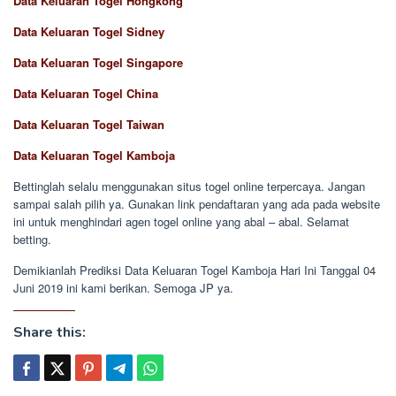
Data Keluaran Togel Hongkong
Data Keluaran Togel Sidney
Data Keluaran Togel Singapore
Data Keluaran Togel China
Data Keluaran Togel Taiwan
Data Keluaran Togel Kamboja
Bettinglah selalu menggunakan situs togel online terpercaya. Jangan
sampai salah pilih ya. Gunakan link pendaftaran yang ada pada website
ini untuk menghindari agen togel online yang abal – abal. Selamat
betting.
Demikianlah Prediksi Data Keluaran Togel Kamboja Hari Ini Tanggal 04
Juni 2019 ini kami berikan. Semoga JP ya.
Share this: