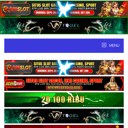
Skip
to
content
MENU