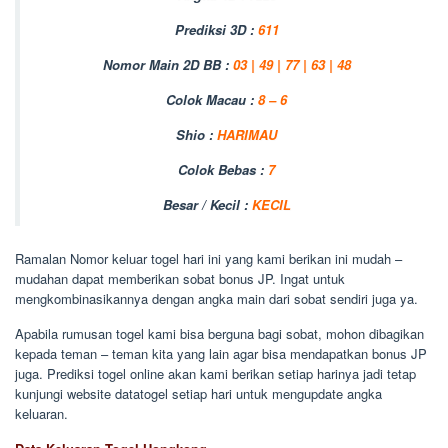
Prediksi 3D :
611
Nomor Main 2D BB :
03 | 49 | 77 | 63 | 48
Colok Macau :
8 – 6
Shio :
HARIMAU
Colok Bebas :
7
Besar / Kecil :
KECIL
Ramalan Nomor keluar togel hari ini yang kami berikan ini mudah –
mudahan dapat memberikan sobat bonus JP. Ingat untuk
mengkombinasikannya dengan angka main dari sobat sendiri juga ya.
Apabila rumusan togel kami bisa berguna bagi sobat, mohon dibagikan
kepada teman – teman kita yang lain agar bisa mendapatkan bonus JP
juga. Prediksi togel online akan kami berikan setiap harinya jadi tetap
kunjungi website datatogel setiap hari untuk mengupdate angka
keluaran.