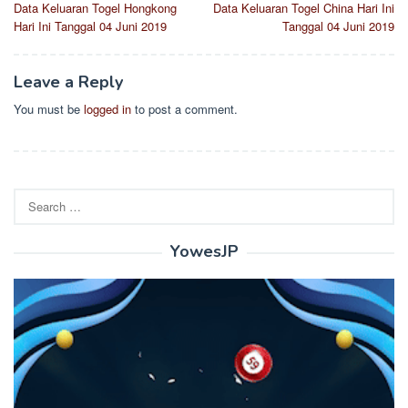
Data Keluaran Togel Hongkong
Data Keluaran Togel China Hari Ini
navigation
Hari Ini Tanggal 04 Juni 2019
Tanggal 04 Juni 2019
Leave a Reply
You must be
logged in
to post a comment.
Search
for:
YowesJP