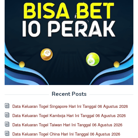
Recent Posts
Data Keluaran Togel Singapore Hari Ini Tanggal 06 Agustus 2026
Data Keluaran Togel Kamboja Hari Ini Tanggal 06 Agustus 2026
Data Keluaran Togel Taiwan Hari Ini Tanggal 06 Agustus 2026
Data Keluaran Togel China Hari Ini Tanggal 06 Agustus 2026