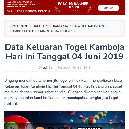
HOMEPAGE
/
DATA TOGEL KAMBOJA
/
DATA KELUARAN TOGEL
KAMBOJA HARI INI TANGGAL 04 JUNI 2019
Data Keluaran Togel Kamboja
Hari Ini Tanggal 04 Juni 2019
By
admin
Posted on
June 3, 2019
Bingung mencari data nomor jitu togel online? kami menyediakan Data
Keluaran Togel Kamboja Hari Ini Tanggal 04 Juni 2019 yang bisa sobat
mainkan dengan nomor sobat sendiri. Silahkan dikombinasikan angka –
angka yang telah kami berikan untuk mendapatkan
angka jitu togel
hari ini
.