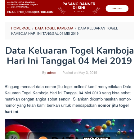
HOMEPAGE
/
DATA TOGEL KAMBOJA
/
DATA KELUARAN TOGEL
KAMBOJA HARI INI TANGGAL 04 MEI 2019
Data Keluaran Togel Kamboja
Hari Ini Tanggal 04 Mei 2019
By
admin
Posted on
May 3, 2019
Bingung mencari data nomor jitu togel online? kami menyediakan Data
Keluaran Togel Kamboja Hari Ini Tanggal 04 Mei 2019 yang bisa sobat
mainkan dengan angka sobat sendiri. Silahkan dikombinasikan nomor-
nomor yang telah kami berikan untuk mendapatkan
nomor jitu togel
hari ini
.