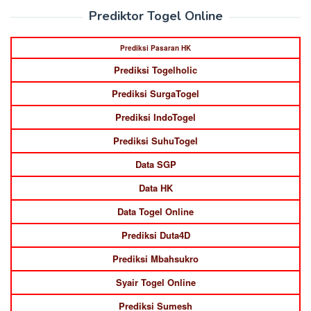
Prediktor Togel Online
Prediksi Pasaran HK
Prediksi Togelholic
Prediksi SurgaTogel
Prediksi IndoTogel
Prediksi SuhuTogel
Data SGP
Data HK
Data Togel Online
Prediksi Duta4D
Prediksi Mbahsukro
Syair Togel Online
Prediksi Sumesh