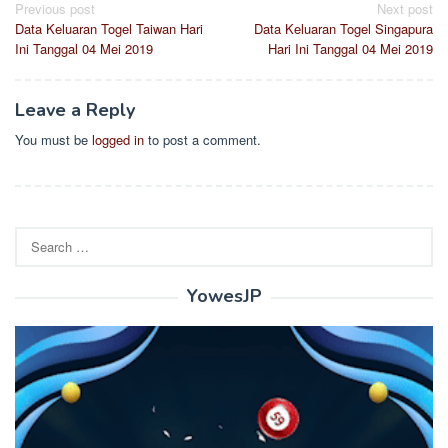
Post
Previous post
Next post
Data Keluaran Togel Taiwan Hari
Data Keluaran Togel Singapura
navigation
Ini Tanggal 04 Mei 2019
Hari Ini Tanggal 04 Mei 2019
Leave a Reply
You must be
logged in
to post a comment.
Search
for:
YowesJP