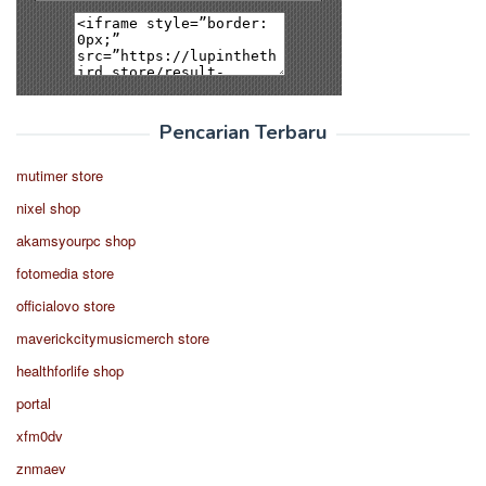
Pencarian Terbaru
mutimer store
nixel shop
akamsyourpc shop
fotomedia store
officialovo store
maverickcitymusicmerch store
healthforlife shop
portal
xfm0dv
znmaev