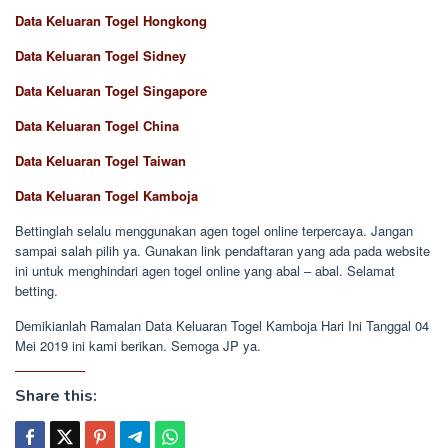
Data Keluaran Togel Hongkong
Data Keluaran Togel Sidney
Data Keluaran Togel Singapore
Data Keluaran Togel China
Data Keluaran Togel Taiwan
Data Keluaran Togel Kamboja
Bettinglah selalu menggunakan agen togel online terpercaya. Jangan
sampai salah pilih ya. Gunakan link pendaftaran yang ada pada website
ini untuk menghindari agen togel online yang abal – abal. Selamat
betting.
Demikianlah Ramalan Data Keluaran Togel Kamboja Hari Ini Tanggal 04
Mei 2019 ini kami berikan. Semoga JP ya.
Share this: