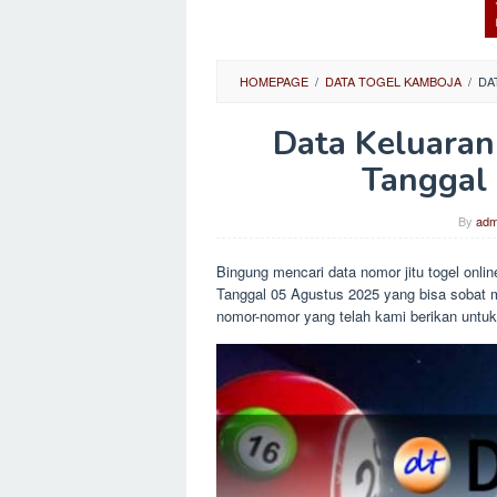
HOMEPAGE
/
DATA TOGEL KAMBOJA
/
DA
Data Keluaran
Tanggal
By
adm
Bingung mencari data nomor jitu togel onl
Tanggal 05 Agustus 2025 yang bisa sobat m
nomor-nomor yang telah kami berikan unt