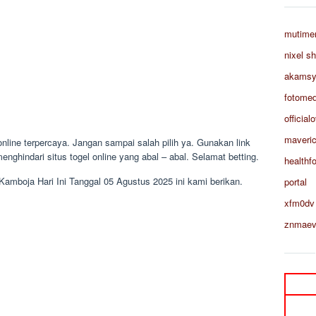
mutimer
nixel s
akamsy
fotomed
official
maveric
online terpercaya. Jangan sampai salah pilih ya. Gunakan link
enghindari situs togel online yang abal – abal. Selamat betting.
healthfo
amboja Hari Ini Tanggal 05 Agustus 2025 ini kami berikan.
portal
xfm0dv
znmae