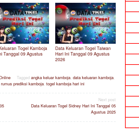
Keluaran Togel Kamboja
Data Keluaran Togel Taiwan
Ini Tanggal 09 Agustus
Hari Ini Tanggal 09 Agustus
2026
Online
Tagged
angka keluar kamboja
,
data keluaran kamboja
,
,
rumus prediksi kamboja
,
togel kamboja hari ini
Next post
 05
Data Keluaran Togel Sidney Hari Ini Tanggal 05
Agustus 2025