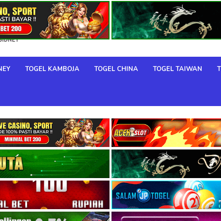
NEY
TOGEL KAMBOJA
TOGEL CHINA
TOGEL TAIWAN
T