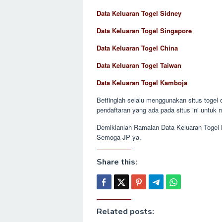
Data Keluaran Togel Sidney
Data Keluaran Togel Singapore
Data Keluaran Togel China
Data Keluaran Togel Taiwan
Data Keluaran Togel Kamboja
Bettinglah selalu menggunakan situs togel 
pendaftaran yang ada pada situs ini untuk m
Demikianlah Ramalan Data Keluaran Togel K
Semoga JP ya.
Share this:
Related posts: