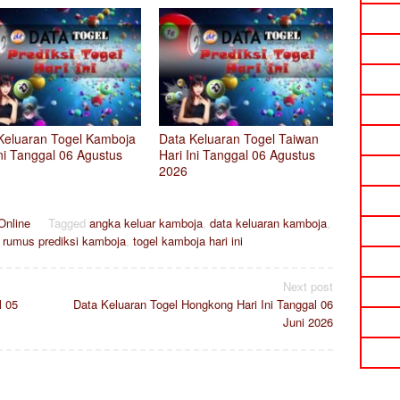
Keluaran Togel Kamboja
Data Keluaran Togel Taiwan
Ini Tanggal 06 Agustus
Hari Ini Tanggal 06 Agustus
2026
Online
Tagged
angka keluar kamboja
,
data keluaran kamboja
,
,
rumus prediksi kamboja
,
togel kamboja hari ini
Next post
l 05
Data Keluaran Togel Hongkong Hari Ini Tanggal 06
Juni 2026