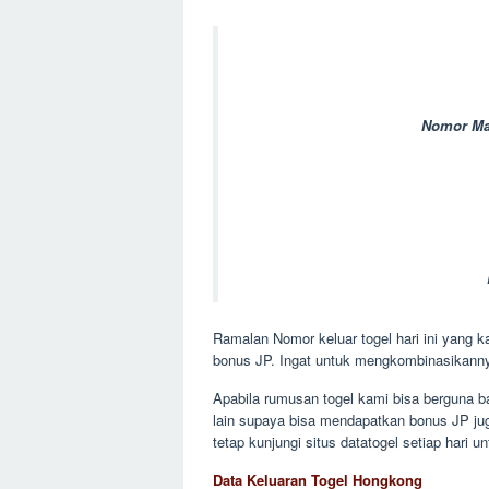
Nomor Ma
Ramalan Nomor keluar togel hari ini yang 
bonus JP. Ingat untuk mengkombinasikannya
Apabila rumusan togel kami bisa berguna b
lain supaya bisa mendapatkan bonus JP juga.
tetap kunjungi situs datatogel setiap hari 
Data Keluaran Togel Hongkong