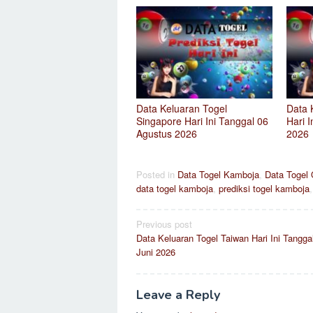
Data Keluaran Togel
Data 
Singapore Hari Ini Tanggal 06
Hari 
Agustus 2026
2026
Posted in
Data Togel Kamboja
,
Data Togel 
data togel kamboja
,
prediksi togel kamboja
Post
Previous post
Data Keluaran Togel Taiwan Hari Ini Tangga
navigation
Juni 2026
Leave a Reply