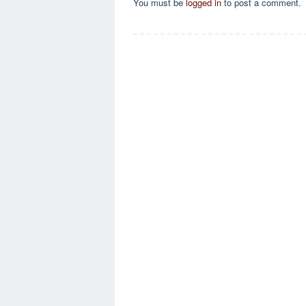
You must be
logged in
to post a comment.