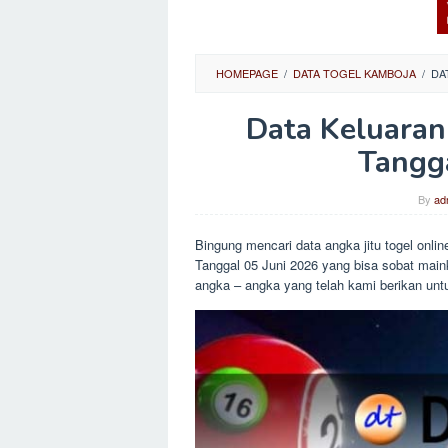
HOMEPAGE
/
DATA TOGEL KAMBOJA
/
DA
Data Keluaran
Tangga
By
ad
Bingung mencari data angka jitu togel onli
Tanggal 05 Juni 2026 yang bisa sobat main
angka – angka yang telah kami berikan u