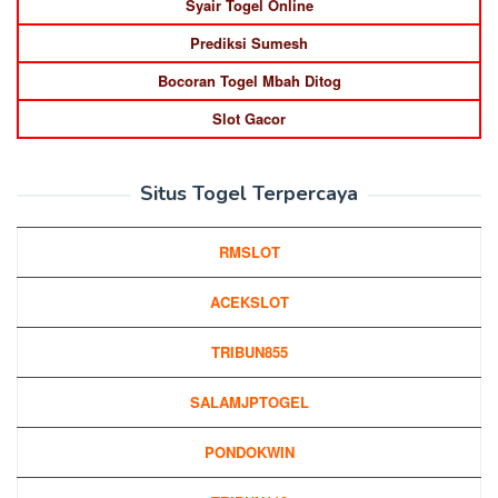
Syair Togel Online
Prediksi Sumesh
Bocoran Togel Mbah Ditog
Slot Gacor
Situs Togel Terpercaya
RMSLOT
ACEKSLOT
TRIBUN855
SALAMJPTOGEL
PONDOKWIN