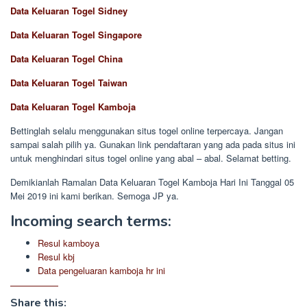
Data Keluaran Togel Sidney
Data Keluaran Togel Singapore
Data Keluaran Togel China
Data Keluaran Togel Taiwan
Data Keluaran Togel Kamboja
Bettinglah selalu menggunakan situs togel online terpercaya. Jangan
sampai salah pilih ya. Gunakan link pendaftaran yang ada pada situs ini
untuk menghindari situs togel online yang abal – abal. Selamat betting.
Demikianlah Ramalan Data Keluaran Togel Kamboja Hari Ini Tanggal 05
Mei 2019 ini kami berikan. Semoga JP ya.
Incoming search terms:
Resul kamboya
Resul kbj
Data pengeluaran kamboja hr ini
Share this: