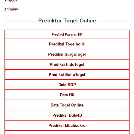
znmaev
Prediktor Togel Online
Prediksi Pasaran HK
Prediksi Togelholic
Prediksi SurgaTogel
Prediksi IndoTogel
Prediksi SuhuTogel
Data SGP
Data HK
Data Togel Online
Prediksi Duta4D
Prediksi Mbahsukro