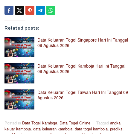
Related posts:
Data Keluaran Togel Singapore Hari Ini Tanggal
09 Agustus 2026
Data Keluaran Togel Kamboja Hari Ini Tanggal
09 Agustus 2026
Data Keluaran Togel Taiwan Hari Ini Tanggal 09
Agustus 2026
Posted in
Data Togel Kamboja
,
Data Togel Online
Tagged
angka
keluar kamboja
,
data keluaran kamboja
,
data togel kamboja
,
prediksi