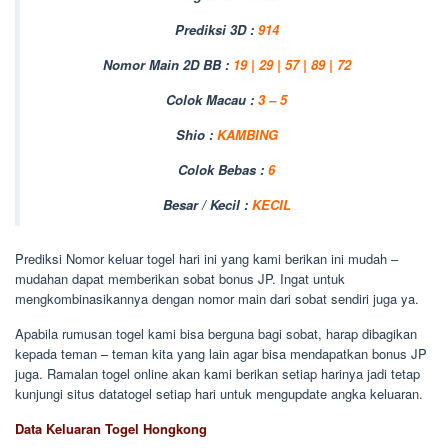
Prediksi 3D :
914
Nomor Main 2D BB :
19 | 29 | 57 | 89 | 72
Colok Macau :
3 – 5
Shio :
KAMBING
Colok Bebas :
6
Besar / Kecil :
KECIL
Prediksi Nomor keluar togel hari ini yang kami berikan ini mudah –
mudahan dapat memberikan sobat bonus JP. Ingat untuk
mengkombinasikannya dengan nomor main dari sobat sendiri juga ya.
Apabila rumusan togel kami bisa berguna bagi sobat, harap dibagikan
kepada teman – teman kita yang lain agar bisa mendapatkan bonus JP
juga. Ramalan togel online akan kami berikan setiap harinya jadi tetap
kunjungi situs datatogel setiap hari untuk mengupdate angka keluaran.
Data Keluaran Togel Hongkong