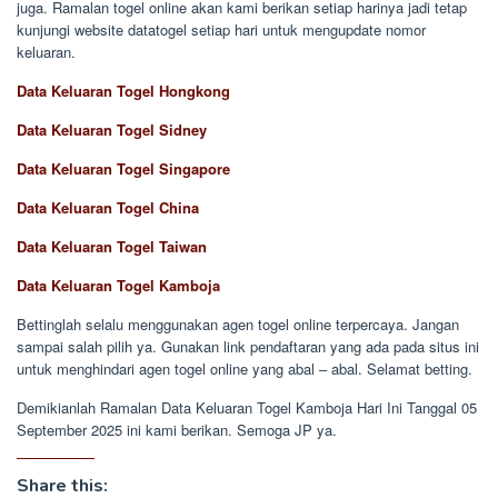
juga. Ramalan togel online akan kami berikan setiap harinya jadi tetap
kunjungi website datatogel setiap hari untuk mengupdate nomor
keluaran.
Data Keluaran Togel Hongkong
Data Keluaran Togel Sidney
Data Keluaran Togel Singapore
Data Keluaran Togel China
Data Keluaran Togel Taiwan
Data Keluaran Togel Kamboja
Bettinglah selalu menggunakan agen togel online terpercaya. Jangan
sampai salah pilih ya. Gunakan link pendaftaran yang ada pada situs ini
untuk menghindari agen togel online yang abal – abal. Selamat betting.
Demikianlah Ramalan Data Keluaran Togel Kamboja Hari Ini Tanggal 05
September 2025 ini kami berikan. Semoga JP ya.
Share this: