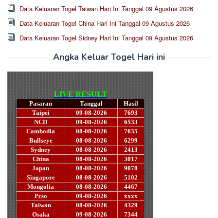
Data Keluaran Togel Taiwan Hari Ini Tanggal 09 Agustus 2026
Data Keluaran Togel China Hari Ini Tanggal 09 Agustus 2026
Data Keluaran Togel Sidney Hari Ini Tanggal 09 Agustus 2026
Angka Keluar Togel Hari ini