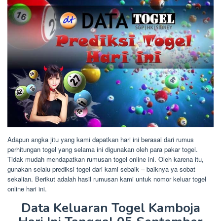
Adapun angka jitu yang kami dapatkan hari ini berasal dari rumus
perhitungan togel yang selama ini digunakan oleh para pakar togel.
Tidak mudah mendapatkan rumusan togel online ini. Oleh karena itu,
gunakan selalu prediksi togel dari kami sebaik – baiknya ya sobat
sekalian. Berikut adalah hasil rumusan kami untuk nomor keluar togel
online hari ini.
Data Keluaran Togel Kamboja