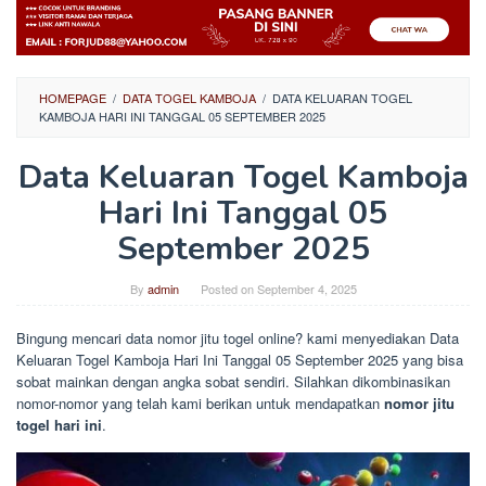
HOMEPAGE
/
DATA TOGEL KAMBOJA
/
DATA KELUARAN TOGEL
KAMBOJA HARI INI TANGGAL 05 SEPTEMBER 2025
Data Keluaran Togel Kamboja
Hari Ini Tanggal 05
September 2025
By
admin
Posted on
September 4, 2025
Bingung mencari data nomor jitu togel online? kami menyediakan Data
Keluaran Togel Kamboja Hari Ini Tanggal 05 September 2025 yang bisa
sobat mainkan dengan angka sobat sendiri. Silahkan dikombinasikan
nomor-nomor yang telah kami berikan untuk mendapatkan
nomor jitu
togel hari ini
.