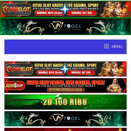
Skip
to
content
MENU