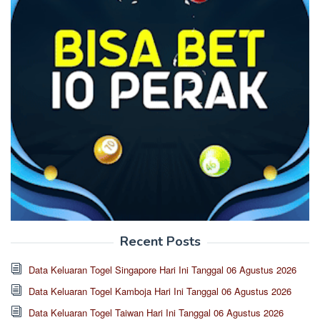
Recent Posts
Data Keluaran Togel Singapore Hari Ini Tanggal 06 Agustus 2026
Data Keluaran Togel Kamboja Hari Ini Tanggal 06 Agustus 2026
Data Keluaran Togel Taiwan Hari Ini Tanggal 06 Agustus 2026