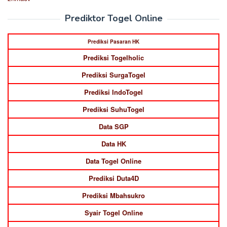
Prediktor Togel Online
Prediksi Pasaran HK
Prediksi Togelholic
Prediksi SurgaTogel
Prediksi IndoTogel
Prediksi SuhuTogel
Data SGP
Data HK
Data Togel Online
Prediksi Duta4D
Prediksi Mbahsukro
Syair Togel Online