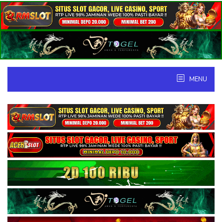
Skip
to
content
MENU