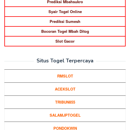
Prediksi Mbahsukro
Syair Togel Online
Prediksi Sumesh
Bocoran Togel Mbah Ditog
Slot Gacor
Situs Togel Terpercaya
RMSLOT
ACEKSLOT
TRIBUN855
SALAMJPTOGEL
PONDOKWIN