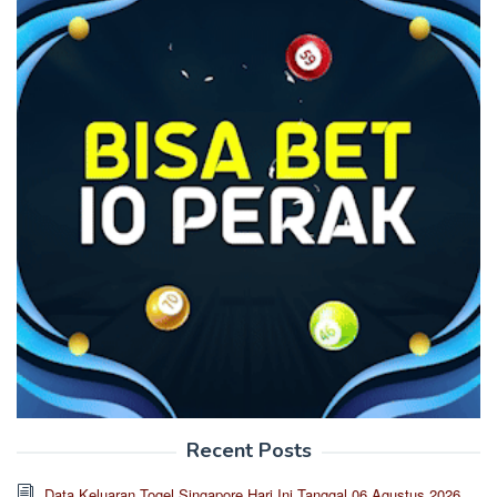
Recent Posts
Data Keluaran Togel Singapore Hari Ini Tanggal 06 Agustus 2026