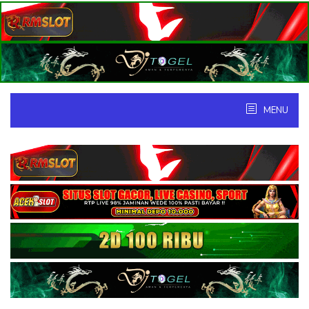
Skip
to
content
MENU