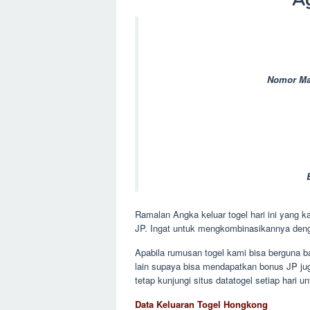
Nomor Ma
Ramalan Angka keluar togel hari ini yang 
JP. Ingat untuk mengkombinasikannya denga
Apabila rumusan togel kami bisa berguna b
lain supaya bisa mendapatkan bonus JP juga
tetap kunjungi situs datatogel setiap hari 
Data Keluaran Togel Hongkong