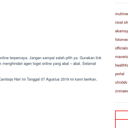
mutimer
nixel s
akamsy
fotomed
official
maveric
online terpercaya. Jangan sampai salah pilih ya. Gunakan link
k menghindari agen togel online yang abal – abal. Selamat
healthfo
portal
amboja Hari Ini Tanggal 07 Agustus 2019 ini kami berikan.
xfm0dv
znmae