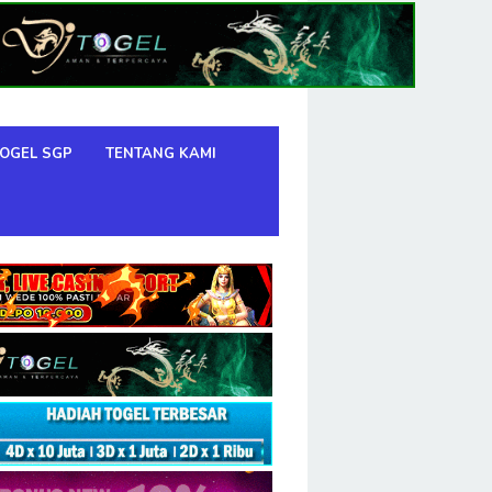
OGEL SGP
TENTANG KAMI