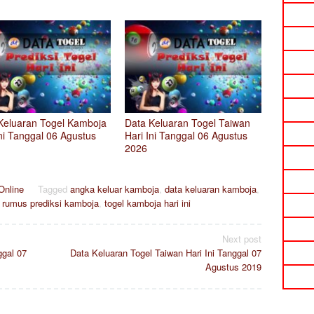
Keluaran Togel Kamboja
Data Keluaran Togel Taiwan
Ini Tanggal 06 Agustus
Hari Ini Tanggal 06 Agustus
2026
Online
Tagged
angka keluar kamboja
,
data keluaran kamboja
,
,
rumus prediksi kamboja
,
togel kamboja hari ini
Next post
ggal 07
Data Keluaran Togel Taiwan Hari Ini Tanggal 07
Agustus 2019