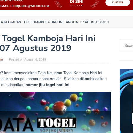
TA KELUARAN TOGEL KAMBOJA HARI INI TANGGAL 07 AGUSTUS 2019
 Togel Kamboja Hari Ini
Search
 07 Agustus 2019
for:
in
Posted on
August 6, 2019
ne? kami menyediakan Data Keluaran Togel Kamboja Hari Ini
ainkan dengan nomor sobat sendiri. Silahkan dikombinasikan
uk mendapatkan
nomor jitu togel hari ini
.