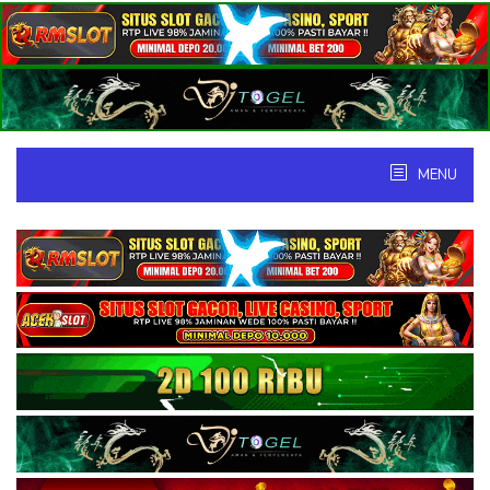
Skip
to
content
MENU