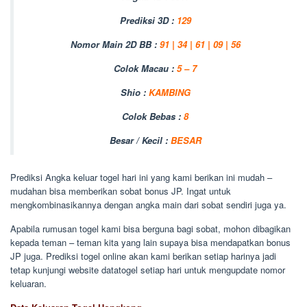
Prediksi 3D :
129
Nomor Main 2D BB :
91 | 34 | 61 | 09 | 56
Colok Macau :
5 – 7
Shio :
KAMBING
Colok Bebas :
8
Besar / Kecil :
BESAR
Prediksi Angka keluar togel hari ini yang kami berikan ini mudah –
mudahan bisa memberikan sobat bonus JP. Ingat untuk
mengkombinasikannya dengan angka main dari sobat sendiri juga ya.
Apabila rumusan togel kami bisa berguna bagi sobat, mohon dibagikan
kepada teman – teman kita yang lain supaya bisa mendapatkan bonus
JP juga. Prediksi togel online akan kami berikan setiap harinya jadi
tetap kunjungi website datatogel setiap hari untuk mengupdate nomor
keluaran.