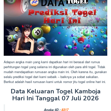
Adapun angka main yang kami dapatkan hari ini berasal dari rumus
perhitungan togel yang selama ini digunakan oleh para ahli togel. Tidak
mudah mendapatkan rumusan angka main ini. Oleh karena itu, gunakan
selalu prediksi togel dari kami sebaik – baiknya ya sobat sekalian.
Berikut adalah hasil rumusan kami untuk nomor jitu togel online hari ini.
Data Keluaran Togel Kamboja
Hari Ini Tanggal 07 Juli 2026
Angka 4D :
8317