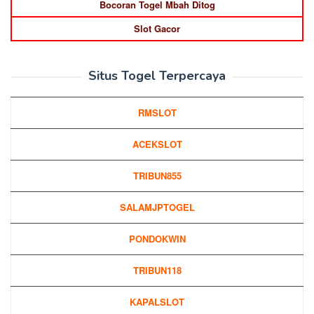
Bocoran Togel Mbah Ditog
Slot Gacor
Situs Togel Terpercaya
RMSLOT
ACEKSLOT
TRIBUN855
SALAMJPTOGEL
PONDOKWIN
TRIBUN118
KAPALSLOT