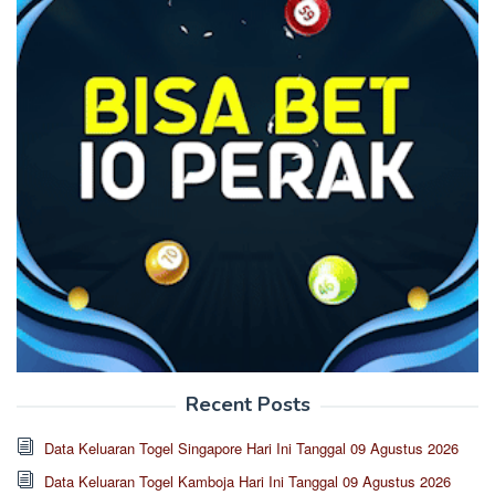
Recent Posts
Data Keluaran Togel Singapore Hari Ini Tanggal 09 Agustus 2026
Data Keluaran Togel Kamboja Hari Ini Tanggal 09 Agustus 2026