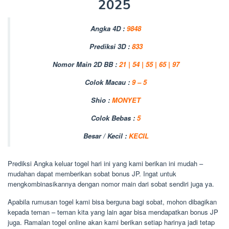
2025
Angka 4D :
9848
Prediksi 3D :
833
Nomor Main 2D BB :
21 | 54 | 55 | 65 | 97
Colok Macau :
9 – 5
Shio :
MONYET
Colok Bebas :
5
Besar / Kecil :
KECIL
Prediksi Angka keluar togel hari ini yang kami berikan ini mudah –
mudahan dapat memberikan sobat bonus JP. Ingat untuk
mengkombinasikannya dengan nomor main dari sobat sendiri juga ya.
Apabila rumusan togel kami bisa berguna bagi sobat, mohon dibagikan
kepada teman – teman kita yang lain agar bisa mendapatkan bonus JP
juga. Ramalan togel online akan kami berikan setiap harinya jadi tetap