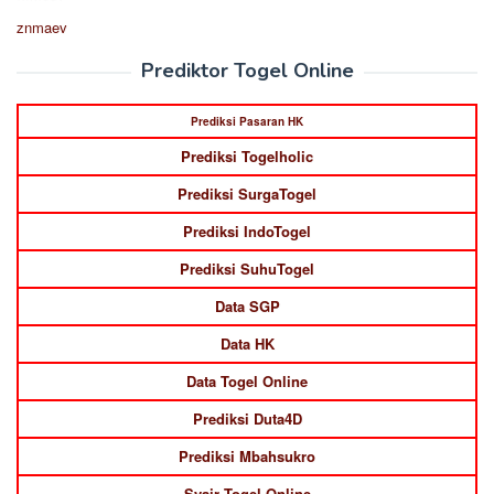
znmaev
Prediktor Togel Online
Prediksi Pasaran HK
Prediksi Togelholic
Prediksi SurgaTogel
Prediksi IndoTogel
Prediksi SuhuTogel
Data SGP
Data HK
Data Togel Online
Prediksi Duta4D
Prediksi Mbahsukro
Syair Togel Online