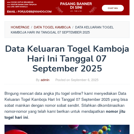
HOMEPAGE
/
DATA TOGEL KAMBOJA
/
DATA KELUARAN TOGEL
KAMBOJA HARI INI TANGGAL 07 SEPTEMBER 2025
Data Keluaran Togel Kamboja
Hari Ini Tanggal 07
September 2025
By
admin
Posted on
September 6, 2025
Bingung mencari data angka jitu togel online? kami menyediakan Data
Keluaran Togel Kamboja Hari Ini Tanggal 07 September 2025 yang bisa
sobat mainkan dengan nomor sobat sendiri. Silahkan dikombinasikan
nomor-nomor yang telah kami berikan untuk mendapatkan
nomor jitu
togel hari ini
.