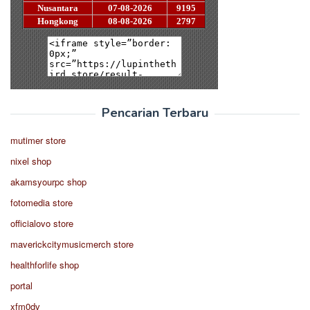
Pencarian Terbaru
mutimer store
nixel shop
akamsyourpc shop
fotomedia store
officialovo store
maverickcitymusicmerch store
healthforlife shop
portal
xfm0dv