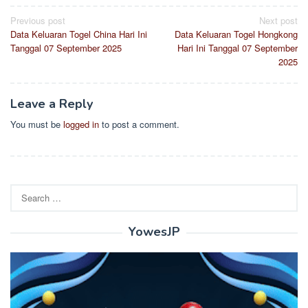
Post
Previous post
Next post
Data Keluaran Togel China Hari Ini
Data Keluaran Togel Hongkong
navigation
Tanggal 07 September 2025
Hari Ini Tanggal 07 September
2025
Leave a Reply
You must be
logged in
to post a comment.
Search
for:
YowesJP