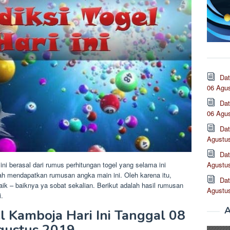
Dat
06 Agu
Dat
06 Agu
Dat
Agustu
Dat
ni berasal dari rumus perhitungan togel yang selama ini
Agustu
ah mendapatkan rumusan angka main ini. Oleh karena itu,
Dat
aik – baiknya ya sobat sekalian. Berikut adalah hasil rumusan
Agustu
.
A
l Kamboja Hari Ini Tanggal 08
gustus 2019