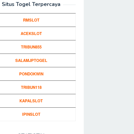
Situs Togel Terpercaya
RMSLOT
ACEKSLOT
TRIBUN855
SALAMJPTOGEL
PONDOKWIN
TRIBUN118
KAPALSLOT
IPINSLOT