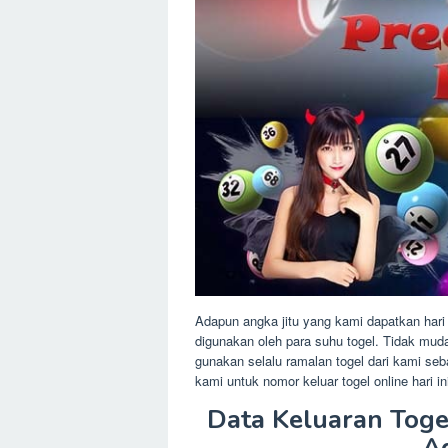
Adapun angka jitu yang kami dapatkan hari i
digunakan oleh para suhu togel. Tidak mud
gunakan selalu ramalan togel dari kami seb
kami untuk nomor keluar togel online hari ini
Data Keluaran Toge
A