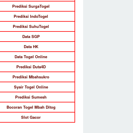
Prediksi SurgaTogel
Prediksi IndoTogel
Prediksi SuhuTogel
Data SGP
Data HK
Data Togel Online
Prediksi Duta4D
Prediksi Mbahsukro
Syair Togel Online
Prediksi Sumesh
Bocoran Togel Mbah Ditog
Slot Gacor