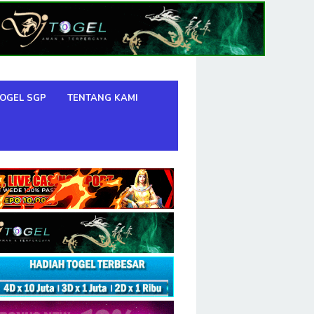
OGEL SGP
TENTANG KAMI