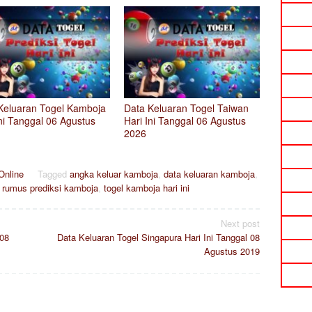
Keluaran Togel Kamboja
Data Keluaran Togel Taiwan
Ini Tanggal 06 Agustus
Hari Ini Tanggal 06 Agustus
2026
Online
Tagged
angka keluar kamboja
,
data keluaran kamboja
,
,
rumus prediksi kamboja
,
togel kamboja hari ini
Next post
 08
Data Keluaran Togel Singapura Hari Ini Tanggal 08
Agustus 2019