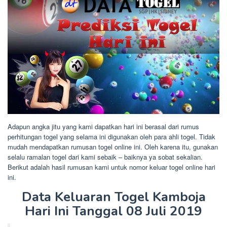
Adapun angka jitu yang kami dapatkan hari ini berasal dari rumus
perhitungan togel yang selama ini digunakan oleh para ahli togel. Tidak
mudah mendapatkan rumusan togel online ini. Oleh karena itu, gunakan
selalu ramalan togel dari kami sebaik – baiknya ya sobat sekalian.
Berikut adalah hasil rumusan kami untuk nomor keluar togel online hari
ini.
Data Keluaran Togel Kamboja
Hari Ini Tanggal 08 Juli 2019