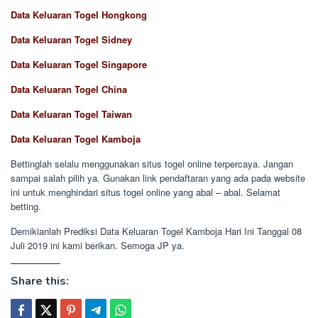
Data Keluaran Togel Hongkong
Data Keluaran Togel Sidney
Data Keluaran Togel Singapore
Data Keluaran Togel China
Data Keluaran Togel Taiwan
Data Keluaran Togel Kamboja
Bettinglah selalu menggunakan situs togel online terpercaya. Jangan
sampai salah pilih ya. Gunakan link pendaftaran yang ada pada website
ini untuk menghindari situs togel online yang abal – abal. Selamat
betting.
Demikianlah Prediksi Data Keluaran Togel Kamboja Hari Ini Tanggal 08
Juli 2019 ini kami berikan. Semoga JP ya.
Share this: