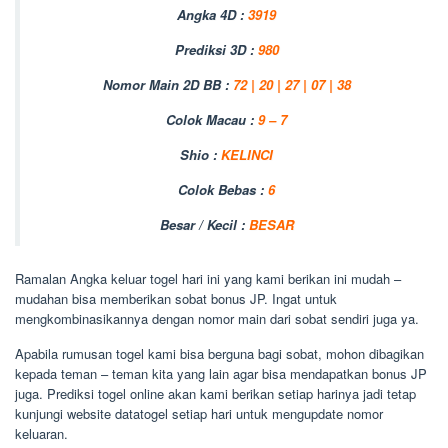
Angka 4D :
3919
Prediksi 3D :
980
Nomor Main 2D BB :
72 | 20 | 27 | 07 | 38
Colok Macau :
9 – 7
Shio :
KELINCI
Colok Bebas :
6
Besar / Kecil :
BESAR
Ramalan Angka keluar togel hari ini yang kami berikan ini mudah –
mudahan bisa memberikan sobat bonus JP. Ingat untuk
mengkombinasikannya dengan nomor main dari sobat sendiri juga ya.
Apabila rumusan togel kami bisa berguna bagi sobat, mohon dibagikan
kepada teman – teman kita yang lain agar bisa mendapatkan bonus JP
juga. Prediksi togel online akan kami berikan setiap harinya jadi tetap
kunjungi website datatogel setiap hari untuk mengupdate nomor
keluaran.