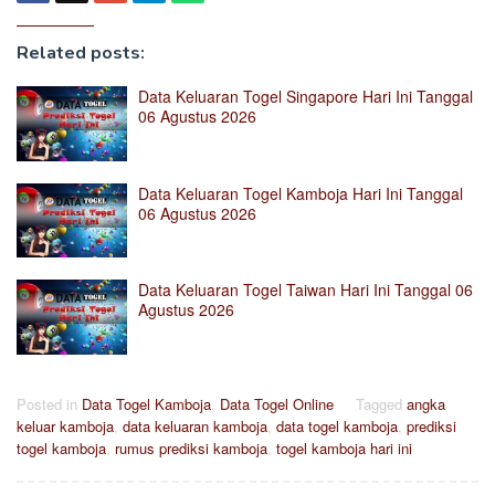
Related posts:
Data Keluaran Togel Singapore Hari Ini Tanggal
06 Agustus 2026
Data Keluaran Togel Kamboja Hari Ini Tanggal
06 Agustus 2026
Data Keluaran Togel Taiwan Hari Ini Tanggal 06
Agustus 2026
Posted in
Data Togel Kamboja
,
Data Togel Online
Tagged
angka
keluar kamboja
,
data keluaran kamboja
,
data togel kamboja
,
prediksi
togel kamboja
,
rumus prediksi kamboja
,
togel kamboja hari ini