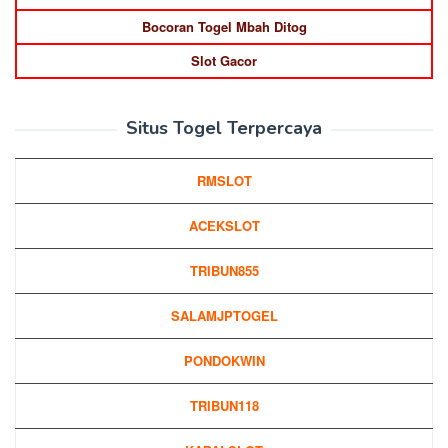
Bocoran Togel Mbah Ditog
Slot Gacor
Situs Togel Terpercaya
RMSLOT
ACEKSLOT
TRIBUN855
SALAMJPTOGEL
PONDOKWIN
TRIBUN118