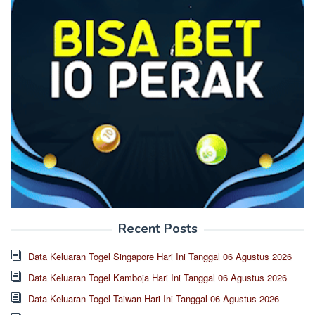
Recent Posts
Data Keluaran Togel Singapore Hari Ini Tanggal 06 Agustus 2026
Data Keluaran Togel Kamboja Hari Ini Tanggal 06 Agustus 2026
Data Keluaran Togel Taiwan Hari Ini Tanggal 06 Agustus 2026