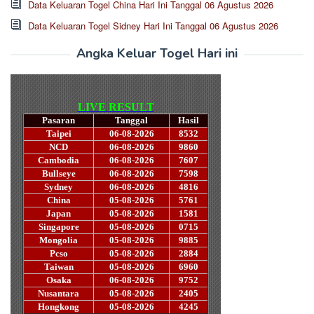
Data Keluaran Togel China Hari Ini Tanggal 06 Agustus 2026
Data Keluaran Togel Sidney Hari Ini Tanggal 06 Agustus 2026
Angka Keluar Togel Hari ini